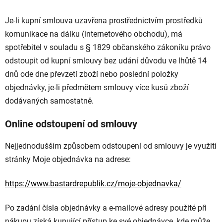
Je-li kupní smlouva uzavřena prostřednictvím prostředků
komunikace na dálku (internetového obchodu), má
spotřebitel v souladu s § 1829 občanského zákoníku právo
odstoupit od kupní smlouvy bez udání důvodu ve lhůtě 14
dnů ode dne převzetí zboží nebo poslední položky
objednávky, je-li předmětem smlouvy více kusů zboží
dodávaných samostatně.
Online odstoupení od smlouvy
Nejjednodušším způsobem odstoupení od smlouvy je využití
stránky
Moje objednávka
na adrese:
https://www.bastardrepublik.cz/moje-objednavka/
Po zadání čísla objednávky a e-mailové adresy použité při
nákupu získá kupující přístup ke své objednávce, kde může