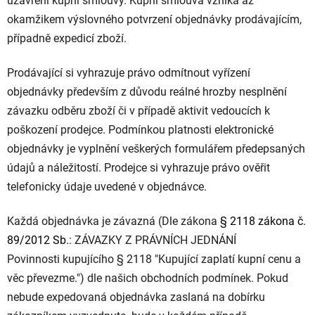
uzavření kupní smlouvy. Kupní smlouva vzniká až
okamžikem výslovného potvrzení objednávky prodávajícím,
případně expedicí zboží.
Prodávající si vyhrazuje právo odmítnout vyřízení
objednávky především z důvodu reálné hrozby nesplnění
závazku odběru zboží či v případě aktivit vedoucích k
poškození prodejce. Podmínkou platnosti elektronické
objednávky je vyplnění veškerých formulářem předepsaných
údajů a náležitostí. Prodejce si vyhrazuje právo ověřit
telefonicky údaje uvedené v objednávce.
Každá objednávka je závazná (Dle zákona
§ 2118 zákona č.
89/2012 Sb.
: ZÁVAZKY Z PRÁVNÍCH JEDNÁNÍ
Povinnosti kupujícího § 2118 "Kupující zaplatí kupní cenu a
věc převezme.") dle našich obchodních podmínek. Pokud
nebude expedovaná objednávka zaslaná na dobírku