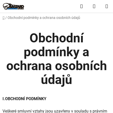
Přejít
Hledat
NÁKUP
na
obsah
KOŠÍK
Domů
/
Obchodní podmínky a ochrana osobních údajů
Obchodní
podmínky a
ochrana osobních
údajů
I.OBCHODNÍ PODMÍNKY
Veškeré smluvní vztahy jsou uzavřeny v souladu s právním