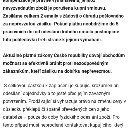
kompenzace je právně vymahatelná, jelikož
nevyzvednutím zboží je porušena kupní smlouvu.
Zasíláme celkem 2 emaily s žádostí o úhradu poštovného
za nepřevzatou zásilku. Pokud platbu neobdržíme do 5
pracovních dní od odeslání druhého emailu postoupíme
tuto pohledávku třetí straně k jejímu vymáhání.
Aktuálně platné zákony České republiky dávají obchodům
možnost se efektivně bránit proti nezodpovědným
zákazníkům, kteří zásilku na dobírku nepřevezmou.
S celkovou částkou k zaplacení je kupující srozuměn při
odesílání objednávky a to ještě před jejím závazným
potvrzením. Prodávající si vyhrazuje právo na změnu ceny v
důsledku překlepů či špatně převedených cen z jeho
databáze – pouze do doby fyzického odeslání zboží. Pro
tento případ musí neprodleně kontaktovat kupujícího, který