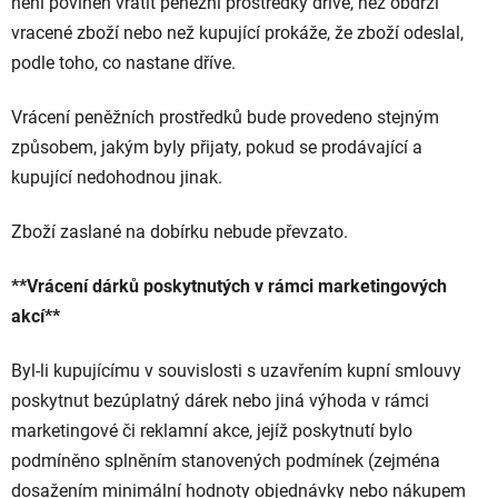
není povinen vrátit peněžní prostředky dříve, než obdrží
vracené zboží nebo než kupující prokáže, že zboží odeslal,
podle toho, co nastane dříve.
Vrácení peněžních prostředků bude provedeno stejným
způsobem, jakým byly přijaty, pokud se prodávající a
kupující nedohodnou jinak.
Zboží zaslané na dobírku nebude převzato.
**Vrácení dárků poskytnutých v rámci marketingových
akcí**
Byl-li kupujícímu v souvislosti s uzavřením kupní smlouvy
poskytnut bezúplatný dárek nebo jiná výhoda v rámci
marketingové či reklamní akce, jejíž poskytnutí bylo
podmíněno splněním stanovených podmínek (zejména
dosažením minimální hodnoty objednávky nebo nákupem