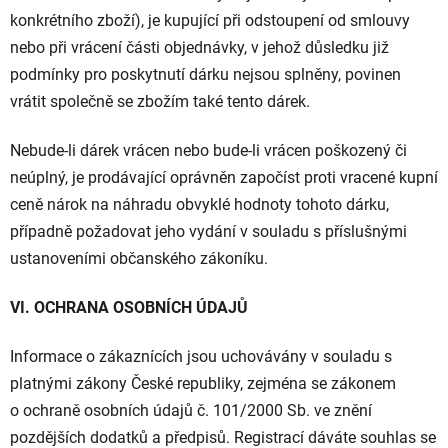
konkrétního zboží), je kupující při odstoupení od smlouvy
nebo při vrácení části objednávky, v jehož důsledku již
podmínky pro poskytnutí dárku nejsou splněny, povinen
vrátit společně se zbožím také tento dárek.
Nebude-li dárek vrácen nebo bude-li vrácen poškozený či
neúplný, je prodávající oprávněn započíst proti vracené kupní
ceně nárok na náhradu obvyklé hodnoty tohoto dárku,
případně požadovat jeho vydání v souladu s příslušnými
ustanoveními občanského zákoníku.
VI. OCHRANA OSOBNÍCH ÚDAJŮ
Informace o zákaznících jsou uchovávány v souladu s
platnými zákony České republiky, zejména se zákonem
o ochraně osobních údajů č. 101/2000 Sb. ve znění
pozdějších dodatků a předpisů. Registrací dáváte souhlas se