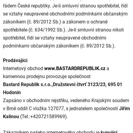
řádem České republiky. Je-li smluvní stranou spotřebitel, řídí
se vztahy neupravené obchodními podmínkami občanským
zákoníkem (č. 89/2012 Sb.) a zákonem o ochraně
spotřebitele (č. 634/1992 Sb.). Je-li smluvní stranou nikoli
spotřebitel, řídí se vztahy neupravené obchodními
podmínkami občanským zákoníkem (č. 89/2012 Sb.).
Prodávající:
Internetový obchod
www.BASTARDREPUBLIK.cz
a
kamennou prodejnu provozuje společnost
Bastard Republik s.r.o.,Družstevní čtvrť 3123/23, 695 01
Hodonín
Zapsáno v obchodním rejstříku, vedeného Krajským soudem
v Brně oddíl C vložka 127077,
s jednatelem
společnosti
Jiřím
Kalinou
(Tel.:+420721589969).
Zákazníkem našeho internetového obchodu je
kupující
.