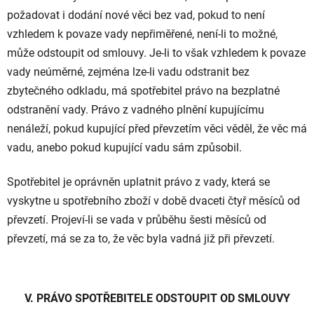
požadovat i dodání nové věci bez vad, pokud to není
vzhledem k povaze vady nepřiměřené, není-li to možné,
může odstoupit od smlouvy. Je-li to však vzhledem k povaze
vady neúměrné, zejména lze-li vadu odstranit bez
zbytečného odkladu, má spotřebitel právo na bezplatné
odstranění vady. Právo z vadného plnění kupujícímu
nenáleží, pokud kupující před převzetím věci věděl, že věc má
vadu, anebo pokud kupující vadu sám způsobil.
Spotřebitel je oprávněn uplatnit právo z vady, která se
vyskytne u spotřebního zboží v době dvaceti čtyř měsíců od
převzetí. Projeví-li se vada v průběhu šesti měsíců od
převzetí, má se za to, že věc byla vadná již při převzetí.
V. PRÁVO SPOTŘEBITELE ODSTOUPIT OD SMLOUVY