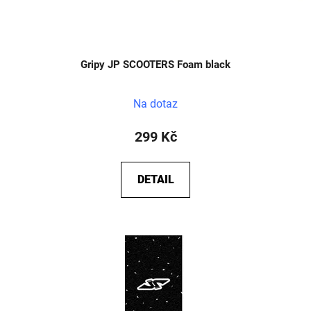
k
ů
t
ů
Gripy JP SCOOTERS Foam black
Na dotaz
299 Kč
DETAIL