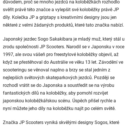
důvodem, proč se mnoho jezdců na koloběžkách rozhodlo
svěřit právě této značce a vylepšit své koloběžky právě JP
díly. Kolečka JP a griptapy s kreativními designy jsou jen
některé z velmi žádaných produktů, které tato značka nabízí.
Japonský jezdec Sogo Sakakibara je mladý muž, který stál u
zrodu společnosti JP Scooters. Narodil se v Japonsku v roce
1997, ale svou vášeň pro freestylové koloběžky objevil, až
když se přestěhoval do Austrálie ve věku 13 let. Závodění ve
scooteringu se věnoval naplno a brzy se stal jedním z
nejlepších světových skateparkových jezdců. Později se
rozhodl vrátit se do Japonska a soustředit se na výrobu
fantastických dílů na koloběžky, aby pomohl rozvíjet
japonskou koloběžkářskou scénu. Úspěch přišel rychle a
nyní můžete jeho díly na koloběžku najít po celém světě.
Značka JP Scooters vyniká skvělými designy Sogos, které