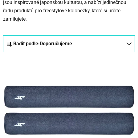
jsou inspirované japonskou kulturou, a nabízí jedinečnou
řadu produktů pro freestylové koloběžky, které si určitě
zamilujete.
Ř
Řadit podle:
Doporučujeme
a
z
V
e
ý
n
p
í
i
p
s
r
p
o
r
d
o
u
d
k
u
t