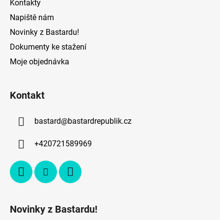
v
Kontakty
ý
Napiště nám
p
Novinky z Bastardu!
i
s
Dokumenty ke stažení
u
Moje objednávka
Kontakt
bastard
@
bastardrepublik.cz
+420721589969
Novinky z Bastardu!