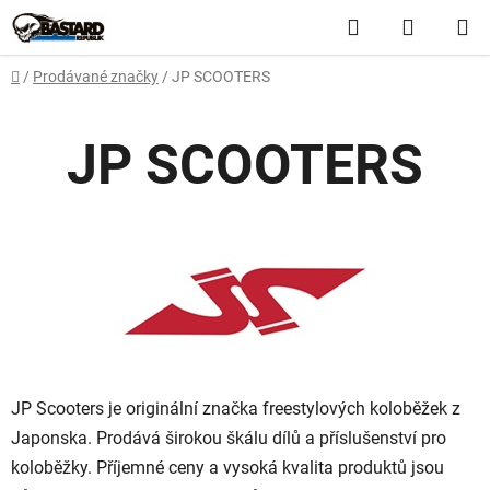
Přejít
Hledat
NÁKUP
na
obsah
KOŠÍK
Domů
/
Prodávané značky
/
JP SCOOTERS
JP SCOOTERS
JP Scooters je originální značka freestylových koloběžek z
Japonska. Prodává širokou škálu dílů a příslušenství pro
koloběžky. Příjemné ceny a vysoká kvalita produktů jsou