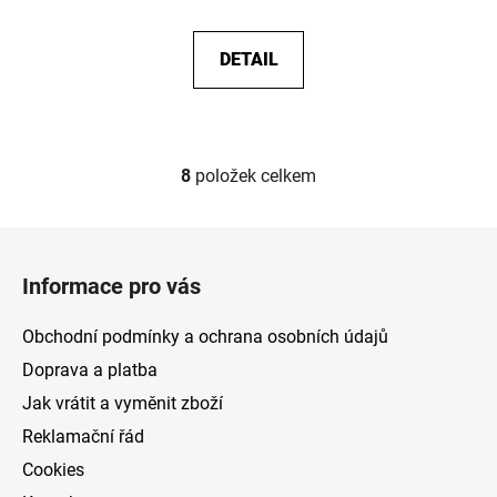
DETAIL
8
položek celkem
O
v
l
Z
á
á
d
Informace pro vás
p
a
a
c
Obchodní podmínky a ochrana osobních údajů
t
í
Doprava a platba
p
í
Jak vrátit a vyměnit zboží
r
v
Reklamační řád
k
Cookies
y