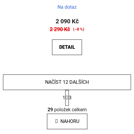
Na dotaz
2 090 Kč
2 290 Kč
(–8 %)
DETAIL
NAČÍST 12 DALŠÍCH
S
1
3
t
r
O
á
29
položek celkem
v
n
l
k
NAHORU
á
o
d
v