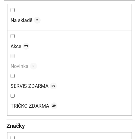
d
u
k
Na skladě
2
t
ů
Akce
29
Novinka
0
SERVIS ZDARMA
29
TRIČKO ZDARMA
29
Značky