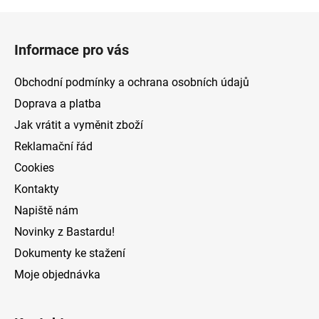
a
á
Z
c
n
á
í
í
Informace pro vás
p
p
r
a
Obchodní podmínky a ochrana osobních údajů
v
t
k
Doprava a platba
í
y
Jak vrátit a vyměnit zboží
v
Reklamační řád
ý
p
Cookies
i
Kontakty
s
Napiště nám
u
Novinky z Bastardu!
Dokumenty ke stažení
Moje objednávka