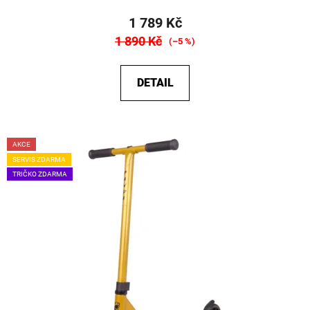
1 789 Kč
1 890 Kč
(–5 %)
DETAIL
AKCE
SERVIS ZDARMA
TRIČKO ZDARMA