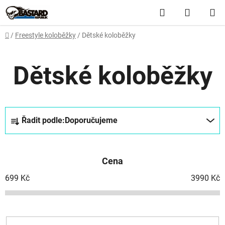
Přejít
Hledat
NÁKUP
na
obsah
KOŠÍK
Domů
/
Freestyle koloběžky
/
Dětské koloběžky
Dětské koloběžky
Ř
Řadit podle:
Doporučujeme
a
z
e
Cena
n
í
699
Kč
3990
Kč
p
r
o