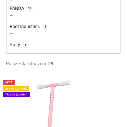
PANDA
21
Root Industries
2
Story
6
Položek k zobrazení:
29
V
AKCE
ý
SERVIS ZDARMA
p
TRIČKO ZDARMA
i
s
p
r