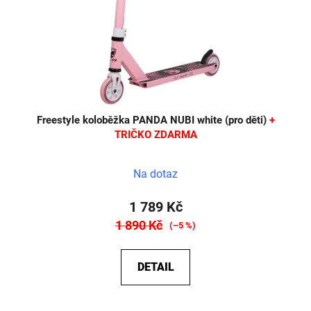
o
d
u
k
t
ů
Freestyle koloběžka PANDA NUBI white (pro děti)
+
TRIČKO ZDARMA
Na dotaz
1 789 Kč
1 890 Kč
(–5 %)
DETAIL