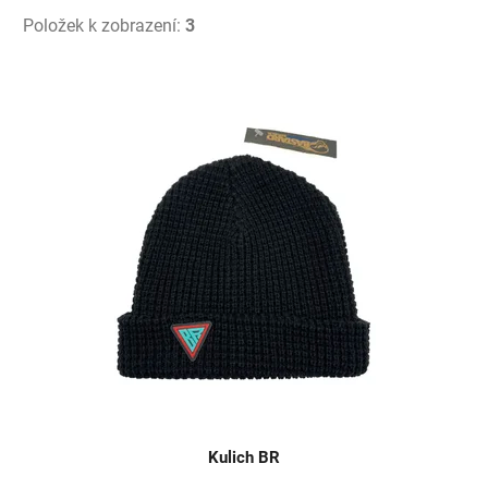
Položek k zobrazení:
3
V
ý
p
i
s
p
r
o
d
u
k
t
ů
Kulich BR