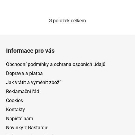
hvězdiček.
3
položek celkem
O
v
l
Z
á
á
d
Informace pro vás
p
a
a
c
Obchodní podmínky a ochrana osobních údajů
t
í
Doprava a platba
p
í
Jak vrátit a vyměnit zboží
r
v
Reklamační řád
k
Cookies
y
v
Kontakty
ý
Napiště nám
p
Novinky z Bastardu!
i