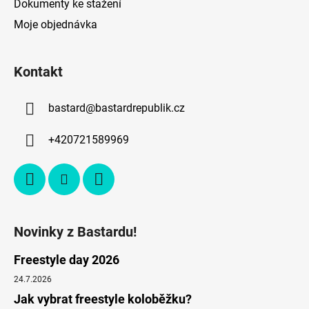
s
Dokumenty ke stažení
u
Moje objednávka
Kontakt
bastard
@
bastardrepublik.cz
+420721589969
Novinky z Bastardu!
Freestyle day 2026
24.7.2026
Jak vybrat freestyle koloběžku?