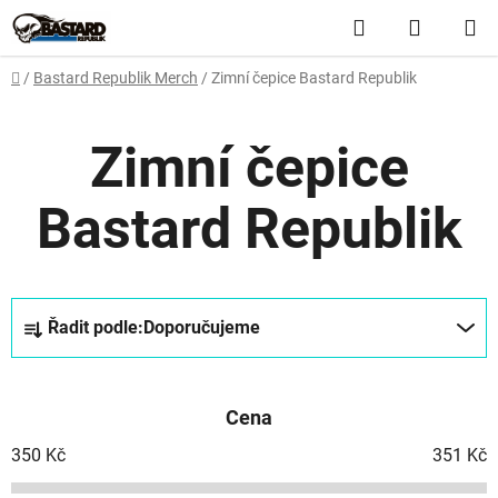
Přejít
Hledat
NÁKUP
na
obsah
KOŠÍK
Domů
/
Bastard Republik Merch
/
Zimní čepice Bastard Republik
Zimní čepice
Bastard Republik
Ř
Řadit podle:
Doporučujeme
a
z
e
Cena
n
í
350
Kč
351
Kč
p