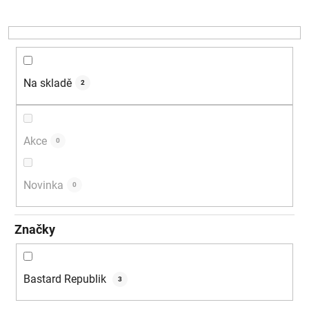
r
o
d
u
k
Na skladě
2
t
ů
Akce
0
Novinka
0
Značky
Bastard Republik
3