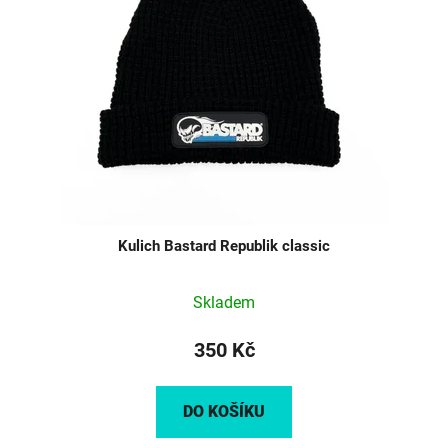
Kulich Bastard Republik classic
Průměrné
Skladem
hodnocení
produktu
350 Kč
je
5,0
DO KOŠÍKU
z
5