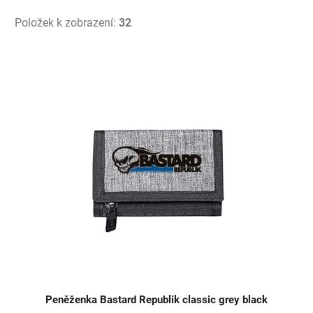
Položek k zobrazení:
32
V
ý
p
i
s
p
r
o
d
u
k
t
ů
Peněženka Bastard Republik classic grey black