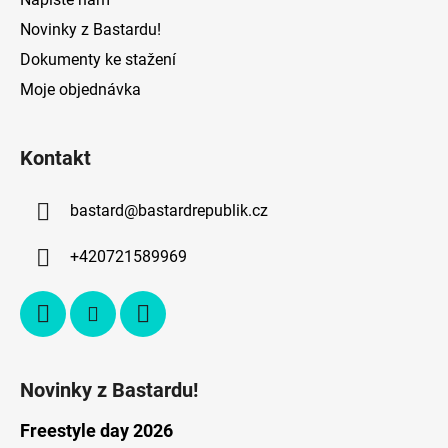
u
Novinky z Bastardu!
Dokumenty ke stažení
Moje objednávka
Kontakt
bastard
@
bastardrepublik.cz
+420721589969
Novinky z Bastardu!
Freestyle day 2026