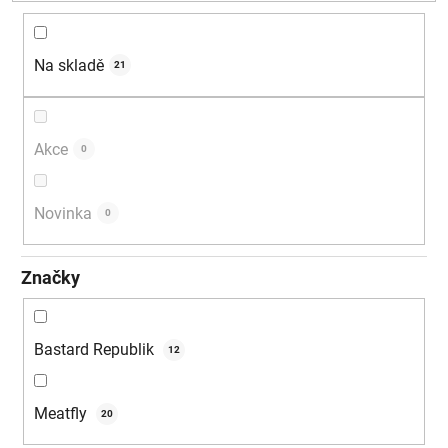
d
u
k
Na skladě
21
t
ů
Akce
0
Novinka
0
Značky
Bastard Republik
12
Meatfly
20