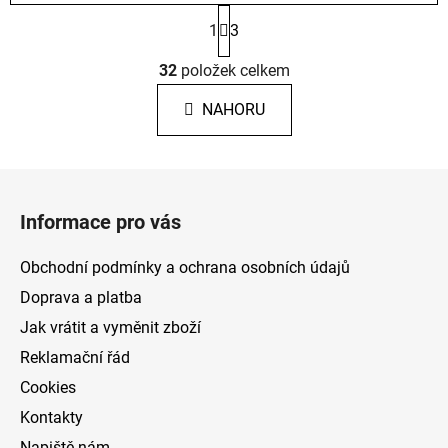
S
1
3
t
r
O
á
32
položek celkem
v
n
l
k
NAHORU
á
o
d
v
a
á
Z
c
n
á
í
í
Informace pro vás
p
p
r
a
Obchodní podmínky a ochrana osobních údajů
v
t
k
Doprava a platba
í
y
Jak vrátit a vyměnit zboží
v
Reklamační řád
ý
p
Cookies
i
Kontakty
s
Napiště nám