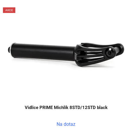
V
AKCE
ý
p
i
s
p
r
o
d
u
k
t
ů
Vidlice PRIME Michlik 8STD/12STD black
Na dotaz