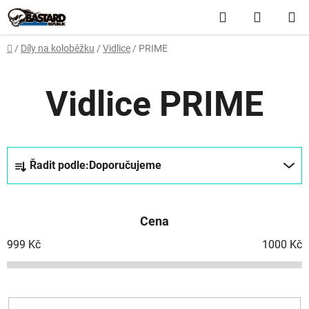
Přejít
Hledat
NÁKUP
na
obsah
KOŠÍK
Domů
/
Díly na koloběžku
/
Vidlice
/
PRIME
Vidlice PRIME
Ř
Řadit podle:
Doporučujeme
a
z
e
Cena
n
í
999
Kč
1000
Kč
p
r
o