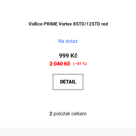
Vidlice PRIME Vortex 8STD/12STD red
Na dotaz
999 Kč
2 040 Kč
(–51 %)
DETAIL
2
položek celkem
O
v
l
Z