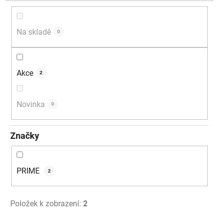
d
u
k
Na skladě
0
t
ů
Akce
2
Novinka
0
Značky
PRIME
2
Položek k zobrazení:
2