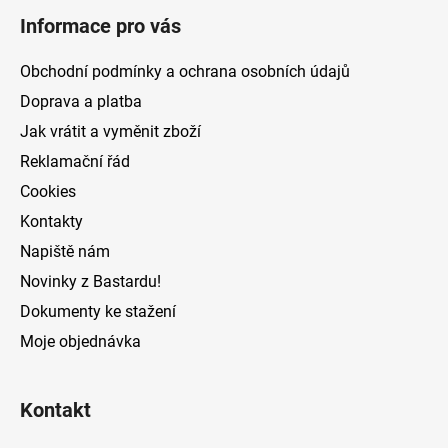
á
á
d
Informace pro vás
p
a
a
c
Obchodní podmínky a ochrana osobních údajů
t
í
Doprava a platba
p
í
Jak vrátit a vyměnit zboží
r
v
Reklamační řád
k
Cookies
y
v
Kontakty
ý
Napiště nám
p
Novinky z Bastardu!
i
s
Dokumenty ke stažení
u
Moje objednávka
Kontakt