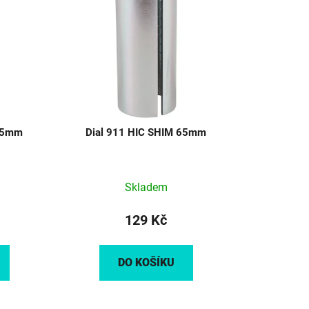
n
í
p
r
o
d
u
k
 75mm
Dial 911 HIC SHIM 65mm
t
ů
né
Skladem
ení
tu
129 Kč
DO KOŠÍKU
ek.