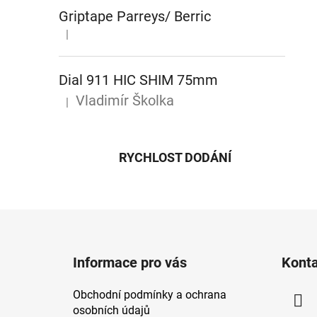
Griptape Parreys/ Berric
|
Hodnocení produktu je 5 z 5 hvězdiček.
Dial 911 HIC SHIM 75mm
Vladimír Školka
|
Hodnocení produktu je 5 z 5 hvězdiček.
RYCHLOST DODÁNÍ
Z
á
Informace pro vás
Kont
p
a
Obchodní podmínky a ochrana
t
osobních údajů