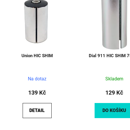
ý
p
s
p
r
o
Union HIC SHIM
Dial 911 HIC SHIM
d
u
k
Průměr
Na dotaz
Skladem
t
hodnoc
ů
produk
139 Kč
129 Kč
je
5,0
DETAIL
DO KOŠÍKU
z
5
hvězdič