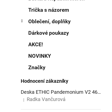
Trička s názorem
Oblečení, doplňky
Dárkové poukazy
AKCE!
NOVINKY
Značky
Hodnocení zákazníky
Deska ETHIC Pandemonium V2 460mm raw
Radka Vančurová
|
Hodnocení produktu je 5 z 5 hvězdiček.