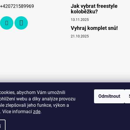
Jak vybrat freestyle
+420721589969
koloběžku?
13.11.2025
Vyhraj komplet snů!
21.10.2025
cookies, abychom Vám umožnili
Odmítnout
ohlížení webu a díky analýze provozu
e zlepšovali jeho funkce, výkon a
. Více informací
zde
.
í