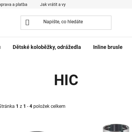
prava a platba
Jak vrátit a vyměnit zboží
Reklamační řád
u
Dětské koloběžky, odrážedla
Inline brusle
HIC
Stránka
1
z
1
-
4
položek celkem
V