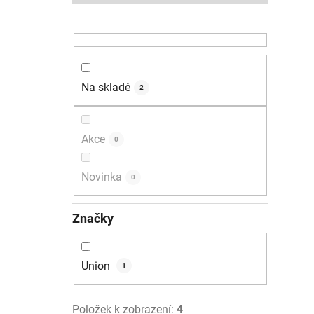
r
a
n
i
n
í
Na skladě
p
2
a
n
Akce
0
e
l
Novinka
0
Značky
Union
1
Položek k zobrazení:
4