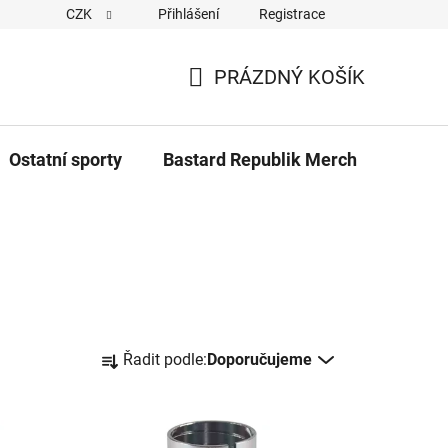
CZK
Přihlášení
Registrace
Cookies
Kontakty
Napiště nám
Novinky z Bastar
PRÁZDNÝ KOŠÍK
NÁKUPNÍ
KOŠÍK
Ostatní sporty
Bastard Republik Merch
Tričk
Ř
Řadit podle:
Doporučujeme
a
z
e