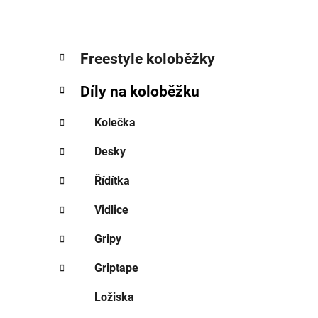
K
Přeskočit
Freestyle koloběžky
a
kategorie
t
Díly na koloběžku
e
g
Kolečka
o
r
Desky
i
e
Řídítka
Vidlice
Gripy
Griptape
Ložiska