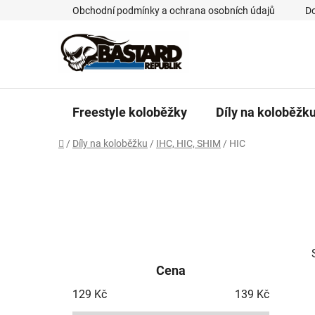
Přejít
Obchodní podmínky a ochrana osobních údajů
Do
na
obsah
Freestyle koloběžky
Díly na koloběžk
Domů
/
Díly na koloběžku
/
IHC, HIC, SHIM
/
HIC
P
o
Cena
s
t
129
Kč
139
Kč