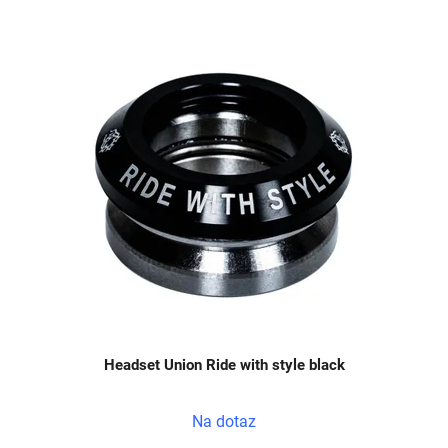
V
ý
p
i
s
p
r
o
d
u
k
t
ů
Headset Union Ride with style black
Na dotaz