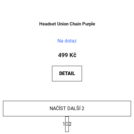
Headset Union Chain Purple
Na dotaz
499 Kč
DETAIL
NAČÍST DALŠÍ 2
S
1
2
t
r
O