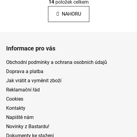
á
14
položek celkem
v
n
l
k
NAHORU
á
o
d
v
a
á
Z
c
n
á
í
í
Informace pro vás
p
p
r
a
Obchodní podmínky a ochrana osobních údajů
v
t
k
Doprava a platba
í
y
Jak vrátit a vyměnit zboží
v
Reklamační řád
ý
p
Cookies
i
Kontakty
s
Napiště nám
u
Novinky z Bastardu!
Dokumenty ke stažení