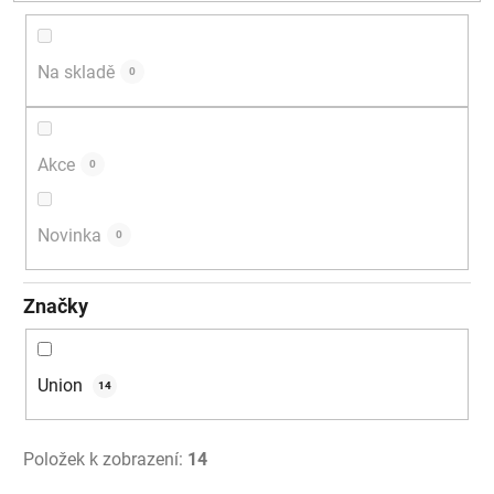
d
u
k
Na skladě
0
t
ů
Akce
0
Novinka
0
Značky
Union
14
Položek k zobrazení:
14