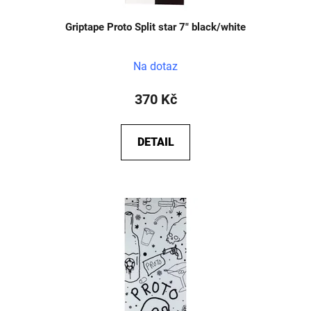
ů
Griptape Proto Split star 7" black/white
Na dotaz
370 Kč
DETAIL