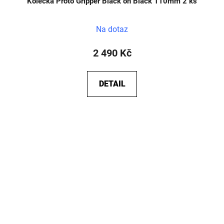
Kolečka Proto Gripper Black on Black 110mm 2 ks
Na dotaz
2 490 Kč
DETAIL