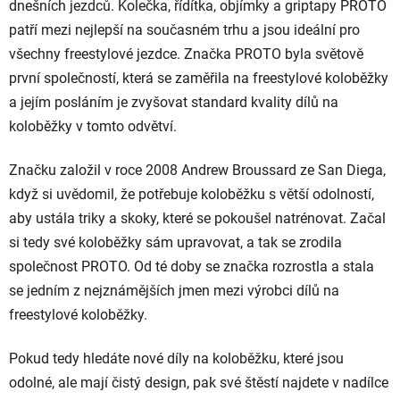
dnešních jezdců. Kolečka, řídítka, objímky a griptapy PROTO
patří mezi nejlepší na současném trhu a jsou ideální pro
všechny freestylové jezdce. Značka PROTO byla světově
první společností, která se zaměřila na freestylové koloběžky
a jejím posláním je zvyšovat standard kvality dílů na
koloběžky v tomto odvětví.
Značku založil v roce 2008 Andrew Broussard ze San Diega,
když si uvědomil, že potřebuje koloběžku s větší odolností,
aby ustála triky a skoky, které se pokoušel natrénovat. Začal
si tedy své koloběžky sám upravovat, a tak se zrodila
společnost PROTO. Od té doby se značka rozrostla a stala
se jedním z nejznámějších jmen mezi výrobci dílů na
freestylové koloběžky.
Pokud tedy hledáte nové díly na koloběžku, které jsou
odolné, ale mají čistý design, pak své štěstí najdete v nadílce