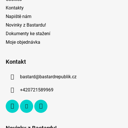
i
Kontakty
s
Napiště nám
u
Novinky z Bastardu!
Dokumenty ke stažení
Moje objednávka
Kontakt
bastard
@
bastardrepublik.cz
+420721589969