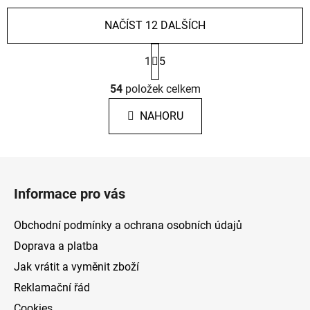
NAČÍST 12 DALŠÍCH
S
1
5
t
r
O
á
54
položek celkem
v
n
l
k
NAHORU
á
o
d
v
a
á
Z
c
n
á
í
í
Informace pro vás
p
p
r
a
Obchodní podmínky a ochrana osobních údajů
v
t
k
Doprava a platba
í
y
Jak vrátit a vyměnit zboží
v
Reklamační řád
ý
p
Cookies