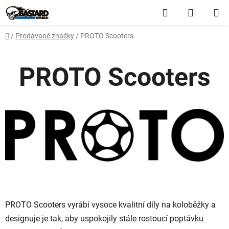
Přejít
Hledat
NÁKUP
na
obsah
KOŠÍK
Domů
/
Prodávané značky
/
PROTO Scooters
PROTO Scooters
PROTO Scooters vyrábí vysoce kvalitní díly na koloběžky a
designuje je tak, aby uspokojily stále rostoucí poptávku