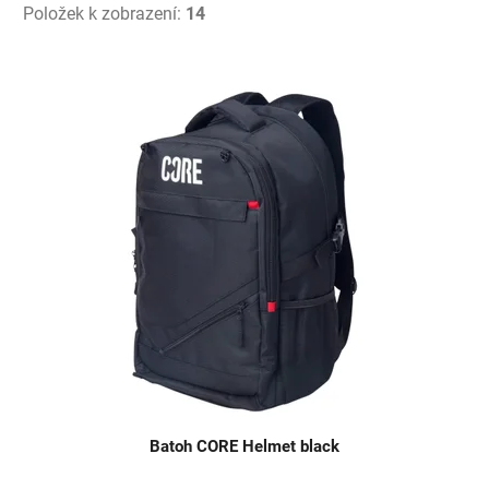
Položek k zobrazení:
14
V
ý
p
i
s
p
r
o
d
u
k
t
ů
Batoh CORE Helmet black