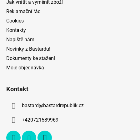
Jak vrátit a vyměnit zboží
v
Reklamační řád
ý
p
Cookies
i
Kontakty
s
Napiště nám
u
Novinky z Bastardu!
Dokumenty ke stažení
Moje objednávka
Kontakt
bastard
@
bastardrepublik.cz
+420721589969