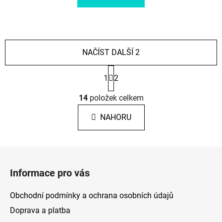
NAČÍST DALŠÍ 2
S
1
2
t
r
O
á
14
položek celkem
v
n
l
k
NAHORU
á
o
d
v
a
á
Z
c
n
á
í
í
Informace pro vás
p
p
r
a
Obchodní podmínky a ochrana osobních údajů
v
t
k
Doprava a platba
í
y