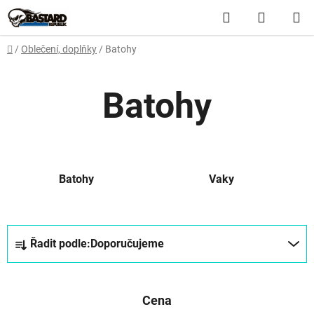
Přejít
Hledat
NÁKUP
na
obsah
KOŠÍK
Domů
/
Oblečení, doplňky
/
Batohy
Batohy
Batohy
Vaky
Ř
Řadit podle:
Doporučujeme
a
z
e
Cena
n