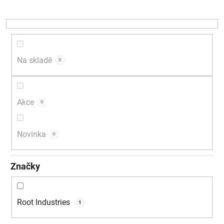
r
o
d
u
k
Na skladě
0
t
ů
Akce
0
Novinka
0
Značky
Root Industries
1