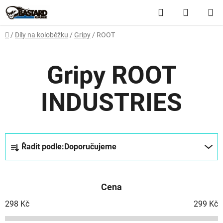
Přejít
Hledat
NÁKUP
na
obsah
KOŠÍK
Domů
/
Díly na koloběžku
/
Gripy
/
ROOT
Gripy ROOT
INDUSTRIES
Ř
Řadit podle:
Doporučujeme
a
z
e
Cena
n
í
298
Kč
299
Kč
p