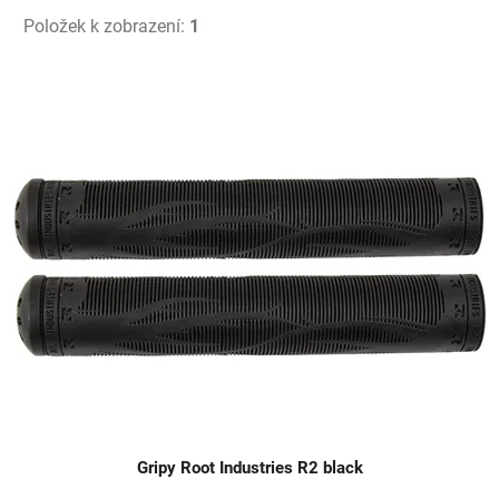
Položek k zobrazení:
1
V
ý
p
i
s
p
r
o
d
u
k
t
ů
Gripy Root Industries R2 black