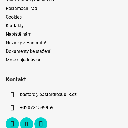
r
v
Reklamační řád
k
Cookies
y
v
Kontakty
ý
Napiště nám
p
Novinky z Bastardu!
i
s
Dokumenty ke stažení
u
Moje objednávka
Kontakt
bastard
@
bastardrepublik.cz
+420721589969