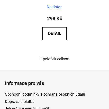
Na dotaz
298 Kč
DETAIL
1
položek celkem
O
v
l
Z
á
á
d
Informace pro vás
p
a
a
c
Obchodní podmínky a ochrana osobních údajů
t
í
Doprava a platba
p
í
Jak vrátit a vyměnit zboží