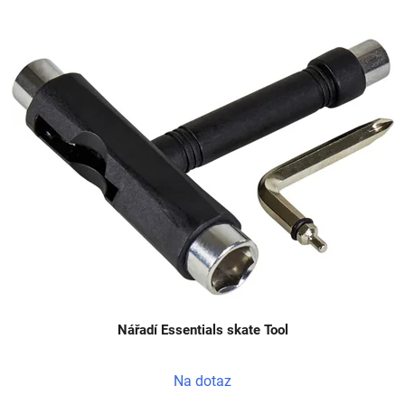
V
ý
p
i
s
p
r
o
d
u
k
t
ů
Nářadí Essentials skate Tool
Na dotaz