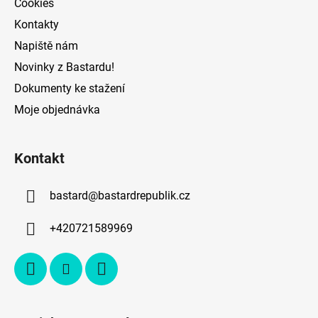
Cookies
y
v
Kontakty
ý
Napiště nám
p
Novinky z Bastardu!
i
s
Dokumenty ke stažení
u
Moje objednávka
Kontakt
bastard
@
bastardrepublik.cz
+420721589969