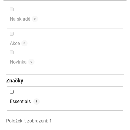
d
u
k
Na skladě
0
t
ů
Akce
0
Novinka
0
Značky
Essentials
1
Položek k zobrazení:
1