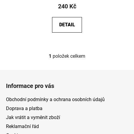
240 Kč
DETAIL
1
položek celkem
O
v
l
Z
á
á
d
Informace pro vás
p
a
a
c
Obchodní podmínky a ochrana osobních údajů
t
í
Doprava a platba
p
í
Jak vrátit a vyměnit zboží
r
v
Reklamační řád
k