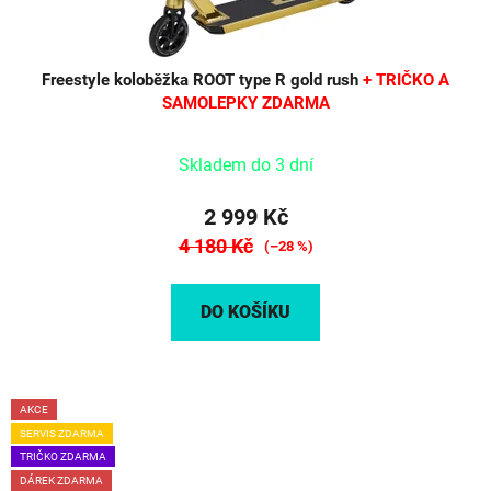
Freestyle koloběžka ROOT type R gold rush
+ TRIČKO A
SAMOLEPKY ZDARMA
Skladem do 3 dní
2 999 Kč
4 180 Kč
(–28 %)
DO KOŠÍKU
AKCE
SERVIS ZDARMA
TRIČKO ZDARMA
DÁREK ZDARMA