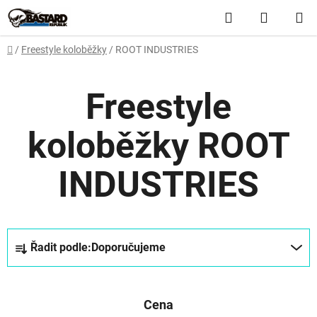
Přejít
Hledat
NÁKUP
na
obsah
KOŠÍK
Domů
/
Freestyle koloběžky
/
ROOT INDUSTRIES
Freestyle
koloběžky ROOT
INDUSTRIES
Ř
Řadit podle:
Doporučujeme
a
z
e
Cena
n