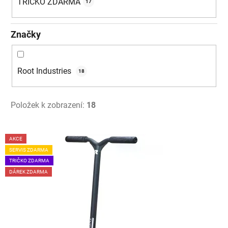
TRIČKO ZDARMA
17
Značky
Root Industries
18
Položek k zobrazení:
18
V
AKCE
ý
SERVIS ZDARMA
p
TRIČKO ZDARMA
i
DÁREK ZDARMA
s
p
r
o