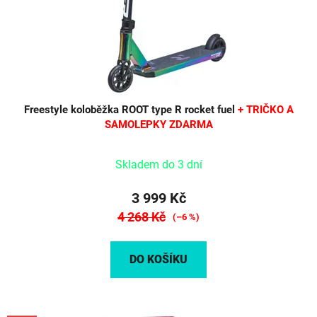
d
u
k
t
ů
Freestyle koloběžka ROOT type R rocket fuel
+ TRIČKO A
SAMOLEPKY ZDARMA
Skladem do 3 dní
3 999 Kč
4 268 Kč
(–6 %)
DO KOŠÍKU