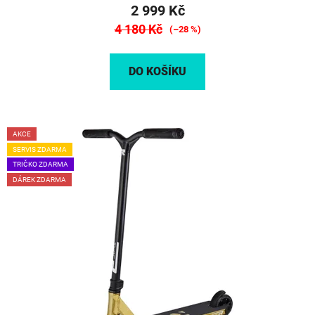
2 999 Kč
4 180 Kč
(–28 %)
DO KOŠÍKU
AKCE
SERVIS ZDARMA
TRIČKO ZDARMA
DÁREK ZDARMA