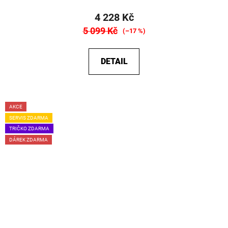
4 228 Kč
5 099 Kč
(–17 %)
DETAIL
AKCE
SERVIS ZDARMA
TRIČKO ZDARMA
DÁREK ZDARMA