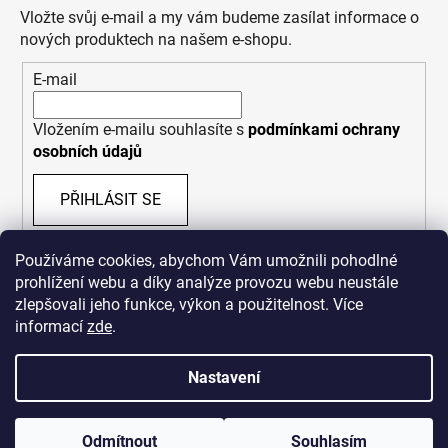
Vložte svůj e-mail a my vám budeme zasílat informace o
nových produktech na našem e-shopu.
E-mail
Vložením e-mailu souhlasíte s
podmínkami ochrany
osobních údajů
PŘIHLÁSIT SE
Používáme cookies, abychom Vám umožnili pohodlné
prohlížení webu a díky analýze provozu webu neustále
zlepšovali jeho funkce, výkon a použitelnost. Více
informací
zde
.
Nastavení
Vytvořil Shoptet
Odmítnout
Souhlasím
Copyright 2026
Bastard Republik
. Všechna práva