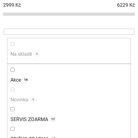
í
2999
Kč
6229
Kč
p
r
o
d
u
k
Na skladě
0
t
ů
Akce
16
Novinka
0
SERVIS ZDARMA
17