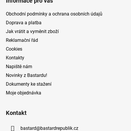
Informace pro vás
p
p
r
a
Obchodní podmínky a ochrana osobních údajů
v
t
k
Doprava a platba
í
y
Jak vrátit a vyměnit zboží
v
Reklamační řád
ý
p
Cookies
i
Kontakty
s
Napiště nám
u
Novinky z Bastardu!
Dokumenty ke stažení
Moje objednávka
Kontakt
bastard
@
bastardrepublik.cz