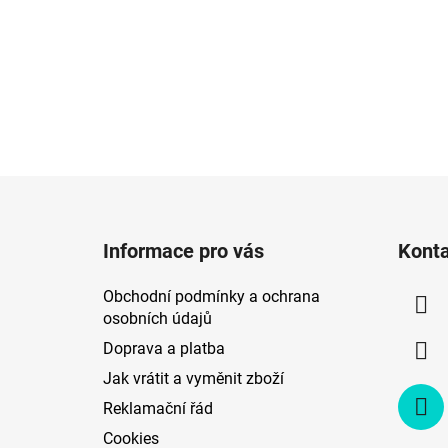
Z
á
Informace pro vás
Kont
p
a
Obchodní podmínky a ochrana
t
osobních údajů
í
Doprava a platba
Jak vrátit a vyměnit zboží
Reklamační řád
Cookies