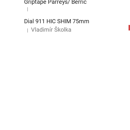
Griptape Parreys/ Berric
|
Hodnocení produktu je 5 z 5 hvězdiček.
Dial 911 HIC SHIM 75mm
Vladimír Školka
|
Hodnocení produktu je 5 z 5 hvězdiček.