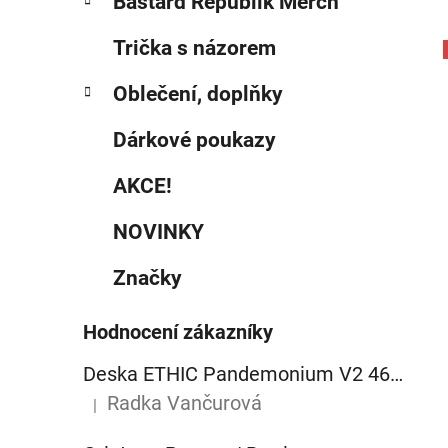
Bastard Republik Merch
Trička s názorem
Oblečení, doplňky
i
Dárkové poukazy
AKCE!
NOVINKY
Značky
Hodnocení zákazníky
Deska ETHIC Pandemonium V2 460mm raw
Radka Vančurová
|
Hodnocení produktu je 5 z 5 hvězdiček.