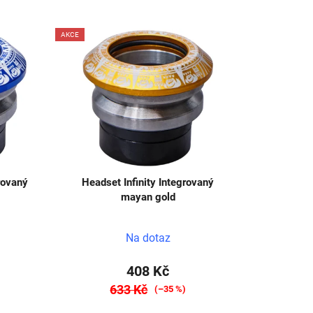
z
e
AKCE
n
í
p
r
o
d
u
k
rovaný
Headset Infinity Integrovaný
t
mayan gold
ů
Na dotaz
408 Kč
633 Kč
)
(–35 %)