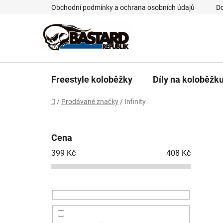
Přejít
Obchodní podmínky a ochrana osobních údajů
Do
na
obsah
Freestyle koloběžky
Díly na koloběžk
Domů
/
Prodávané značky
/
Infinity
P
o
Cena
s
399
Kč
408
Kč
t
r
a
n
n
í