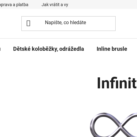
prava a platba
Jak vrátit a vyměnit zboží
Reklamační řád
u
Dětské koloběžky, odrážedla
Inline brusle
Infini