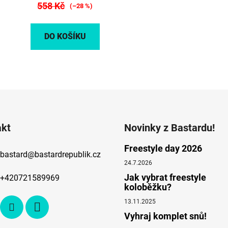
558 Kč
(–28 %)
DO KOŠÍKU
O
v
l
á
d
akt
Novinky z Bastardu!
a
c
Freestyle day 2026
bastard
@
bastardrepublik.cz
í
24.7.2026
p
Jak vybrat freestyle
r
+420721589969
koloběžku?
v
k
13.11.2025
y
Vyhraj komplet snů!
v