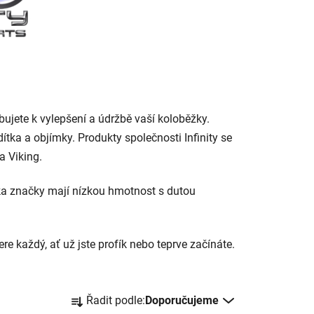
řebujete k vylepšení a údržbě vaší koloběžky.
ítka a objímky. Produkty společnosti Infinity se
 Viking.
čka značky mají nízkou hmotnost s dutou
re každý, ať už jste profík nebo teprve začínáte.
Ř
Řadit podle:
Doporučujeme
a