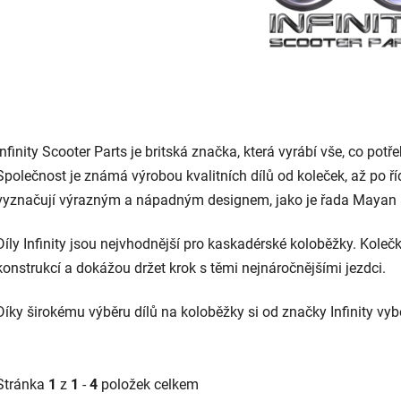
Infinity Scooter Parts je britská značka, která vyrábí vše, co pot
Společnost je známá výrobou kvalitních dílů od koleček, až po říd
vyznačují výrazným a nápadným designem, jako je řada Mayan a
Díly Infinity jsou nejvhodnější pro kaskadérské koloběžky. Kole
konstrukcí a dokážou držet krok s těmi nejnáročnějšími jezdci.
Díky širokému výběru dílů na koloběžky si od značky Infinity vybe
Stránka
1
z
1
-
4
položek celkem