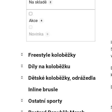
Na skladě
2
p
a
n
Akce
4
e
l
Novinka
0
K
Přeskočit
Freestyle koloběžky
a
kategorie
t
Díly na koloběžku
e
g
Dětské koloběžky, odrážedla
o
r
Inline brusle
i
e
Ostatní sporty