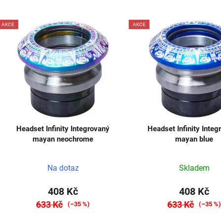
V
AKCE
AKCE
ý
p
s
p
r
o
d
Headset Infinity Integrovaný
Headset Infinity Integ
u
mayan neochrome
mayan blue
k
t
Na dotaz
Skladem
ů
+ TRIČKO A SAMOLEPKY ZDARMA
408 Kč
408 Kč
633 Kč
633 Kč
(–35 %)
(–35 %