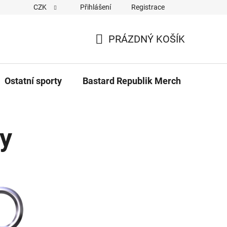
CZK
Přihlášení
Registrace
Cookies
Kontakty
Napiště nám
Novinky z Bastar
PRÁZDNÝ KOŠÍK
NÁKUPNÍ
KOŠÍK
Ostatní sporty
Bastard Republik Merch
Tričk
ty