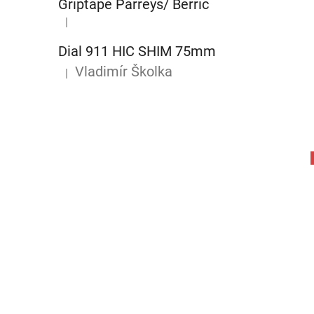
Griptape Parreys/ Berric
|
Hodnocení produktu je 5 z 5 hvězdiček.
Dial 911 HIC SHIM 75mm
Vladimír Školka
|
Hodnocení produktu je 5 z 5 hvězdiček.