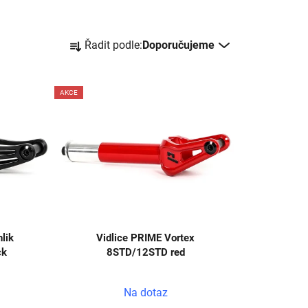
Ř
Řadit podle:
Doporučujeme
a
z
e
AKCE
n
í
p
r
o
d
u
k
lik
Vidlice PRIME Vortex
t
ck
8STD/12STD red
ů
Na dotaz