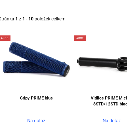
Stránka
1
z
1
-
10
položek celkem
V
AKCE
AKCE
ý
p
s
p
r
o
d
Gripy PRIME blue
Vidlice PRIME Mich
u
8STD/12STD bla
k
t
Na dotaz
Na dotaz
ů