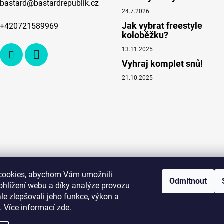
bastard
@
bastardrepublik.cz
í
24.7.2026
p
Jak vybrat freestyle
r
+420721589969
koloběžku?
v
k
13.11.2025
y
Vyhraj komplet snů!
v
21.10.2025
ý
p
i
s
u
cookies, abychom Vám umožnili
Odmítnout
ohlížení webu a díky analýze provozu
e zlepšovali jeho funkce, výkon a
. Více informací
zde
.