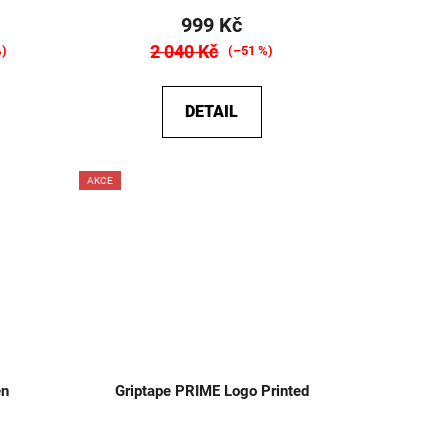
999 Kč
2 040 Kč
%)
(–51 %)
DETAIL
AKCE
en
Griptape PRIME Logo Printed