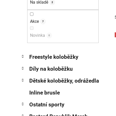
Na skladě
2
p
a
n
Akce
7
e
l
Novinka
0
i
K
Přeskočit
Freestyle koloběžky
a
kategorie
t
Díly na koloběžku
e
g
Dětské koloběžky, odrážedla
o
r
Inline brusle
i
e
Ostatní sporty