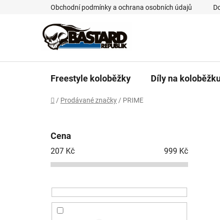
Přejít
Obchodní podmínky a ochrana osobních údajů
Do
na
obsah
Freestyle koloběžky
Díly na koloběžk
Domů
/
Prodávané značky
/
PRIME
P
o
Cena
s
207
Kč
999
Kč
t
r
a
n
n
í