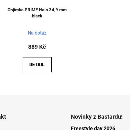
Objímka PRIME Halo 34,9 mm
black
Na dotaz
889 Kč
DETAIL
O
v
l
á
d
akt
Novinky z Bastardu!
a
c
Freestyle day 2026