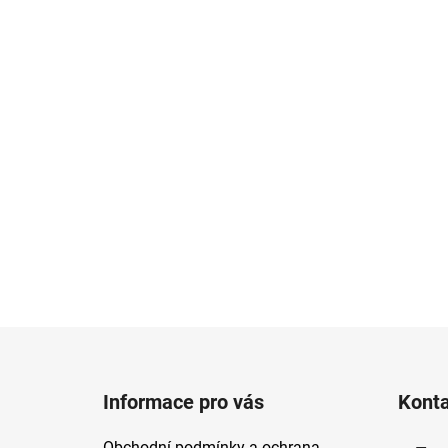
Z
á
Informace pro vás
Kont
p
a
Obchodní podmínky a ochrana