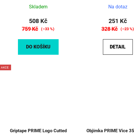
Skladem
Na dotaz
508 Kč
251 Kč
759 Kč
328 Kč
(–33 %)
(–23 %
DO KOŠÍKU
DETAIL
AKCE
Griptape PRIME Logo Cutted
Objímka PRIME Vice 