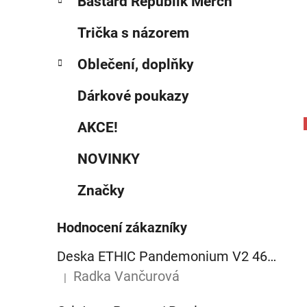
Bastard Republik Merch
Trička s názorem
Oblečení, doplňky
Dárkové poukazy
AKCE!
NOVINKY
Značky
Hodnocení zákazníky
Deska ETHIC Pandemonium V2 460mm raw
Radka Vančurová
|
Hodnocení produktu je 5 z 5 hvězdiček.