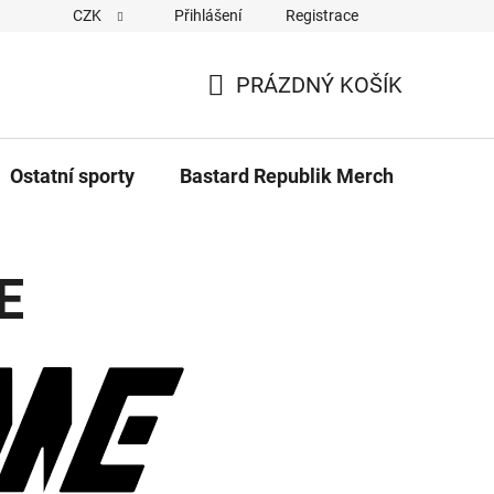
CZK
Přihlášení
Registrace
Cookies
Kontakty
Napiště nám
Novinky z Bastar
PRÁZDNÝ KOŠÍK
NÁKUPNÍ
KOŠÍK
Ostatní sporty
Bastard Republik Merch
Tričk
E