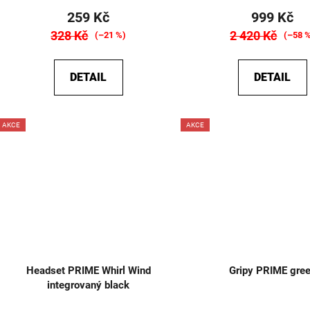
259 Kč
999 Kč
328 Kč
2 420 Kč
(–21 %)
(–58 
DETAIL
DETAIL
AKCE
AKCE
+ TRIČKO A SAMOLEPKY ZDARMA
Headset PRIME Whirl Wind
Gripy PRIME gre
integrovaný black