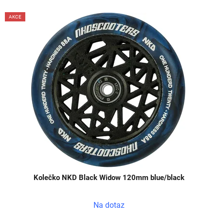
V
AKCE
ý
p
i
s
p
r
o
d
u
k
t
ů
Kolečko NKD Black Widow 120mm blue/black
Na dotaz