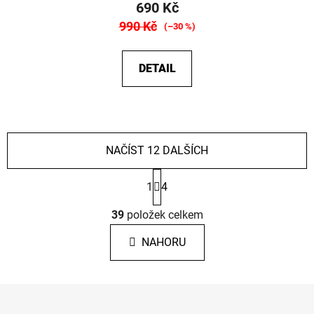
690 Kč
990 Kč
(–30 %)
DETAIL
NAČÍST 12 DALŠÍCH
S
1
4
t
r
O
á
39
položek celkem
v
n
l
k
NAHORU
á
o
d
v
a
á
Z
c
n
á
í
í