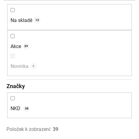
d
u
k
Na skladě
12
t
ů
Akce
39
Novinka
0
Značky
NKD
38
Položek k zobrazení:
39