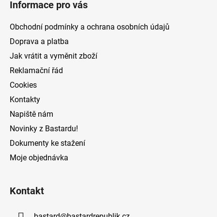
Informace pro vás
p
p
r
a
Obchodní podmínky a ochrana osobních údajů
v
t
k
Doprava a platba
í
y
Jak vrátit a vyměnit zboží
v
Reklamační řád
ý
p
Cookies
i
Kontakty
s
Napiště nám
u
Novinky z Bastardu!
Dokumenty ke stažení
Moje objednávka
Kontakt
bastard
@
bastardrepublik.cz