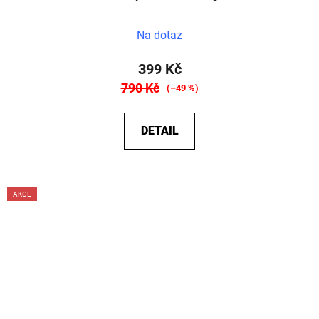
Průměrné
Na dotaz
hodnocení
produktu
399 Kč
je
790 Kč
(–49 %)
5,0
z
DETAIL
5
hvězdiček.
AKCE