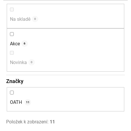
d
u
k
Na skladě
0
t
ů
Akce
6
Novinka
0
Značky
OATH
11
Položek k zobrazení:
11