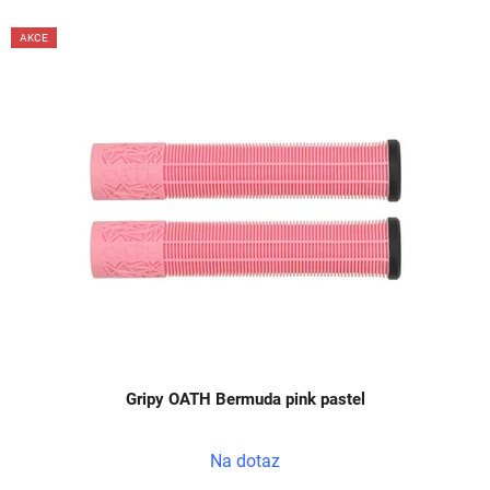
V
AKCE
ý
p
i
s
p
r
o
d
u
k
t
ů
Gripy OATH Bermuda pink pastel
Na dotaz