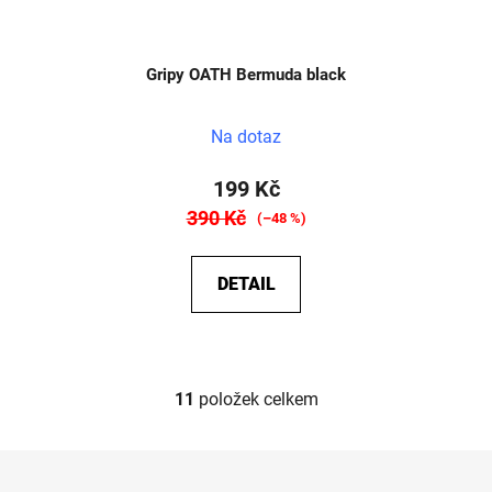
Gripy OATH Bermuda black
Na dotaz
199 Kč
390 Kč
(–48 %)
DETAIL
11
položek celkem
O
v
l
Z
á