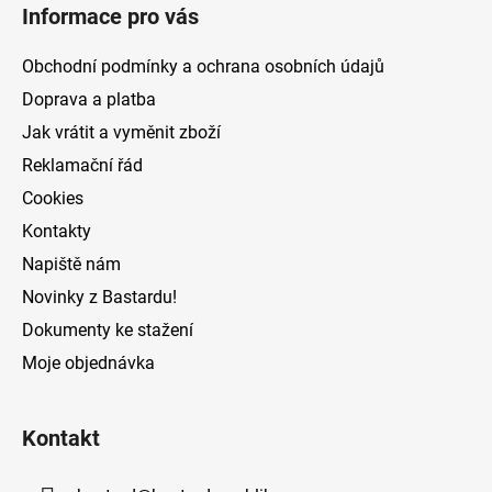
á
d
Informace pro vás
p
a
a
c
Obchodní podmínky a ochrana osobních údajů
t
í
Doprava a platba
p
í
Jak vrátit a vyměnit zboží
r
v
Reklamační řád
k
Cookies
y
v
Kontakty
ý
Napiště nám
p
Novinky z Bastardu!
i
s
Dokumenty ke stažení
u
Moje objednávka
Kontakt