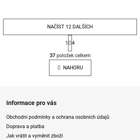
NAČÍST 12 DALŠÍCH
S
1
4
t
r
O
á
37
položek celkem
v
n
l
k
NAHORU
á
o
d
v
a
á
Z
c
n
á
í
í
Informace pro vás
p
p
r
a
Obchodní podmínky a ochrana osobních údajů
v
t
k
Doprava a platba
í
y
Jak vrátit a vyměnit zboží
v