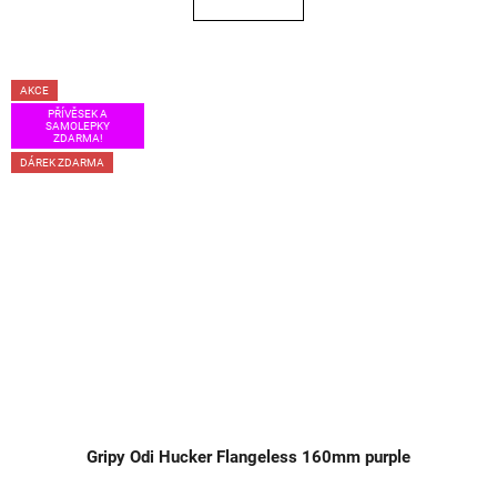
AKCE
PŘÍVĚSEK A
SAMOLEPKY
ZDARMA!
DÁREK ZDARMA
Gripy Odi Hucker Flangeless 160mm purple