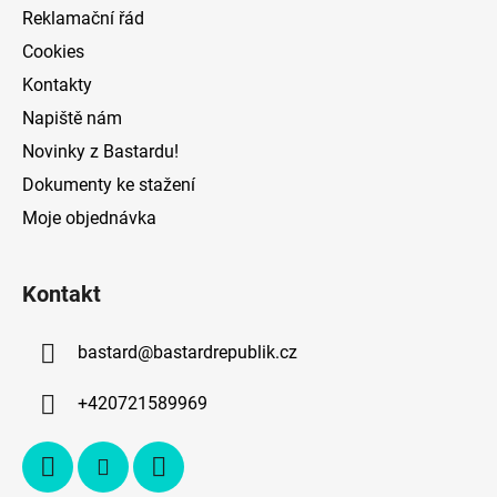
Reklamační řád
ý
p
Cookies
i
Kontakty
s
Napiště nám
u
Novinky z Bastardu!
Dokumenty ke stažení
Moje objednávka
Kontakt
bastard
@
bastardrepublik.cz
+420721589969