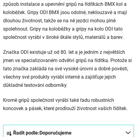
způsob instalace a upevnění gripů na řídítkách BMX kol a
koloběžek. Gripy ODI BMX jsou odolné, neklouzavé a mají
dlouhou životnost, takže se na ně jezdci mohou plně
spolehnout. Gripy na koloběžky a gripy na kolo ODI tato
společnost vyrábí v široké škále stylů, materiálů a barev.
Značka ODI existuje už od 80. let a je jedním z největších
jmen ve specializovaném odvětví gripů na řídítka. Protože si
tato značka zakládá na své vysoké úrovni a dobré pověsti,
všechny své produkty vyrábí interně a zajišťuje jejich
důkladné testování odborníky.
Kromě gripů společnost vyrábí také řadu robustních
koncovek a pásek, které prodlouží životnost vašich řídítek.
Ř
Řadit podle:
Doporučujeme
a