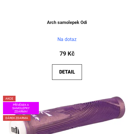
Arch samolepek Odi
Na dotaz
79 Kč
DETAIL
AKCE
PŘÍVĚSEK A
SAMOLEPKY
ZDARMA!
DÁREK ZDARMA