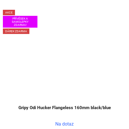
AKCE
PŘÍVĚSEK A
SAMOLEPKY
ZDARMA!
DÁREK ZDARMA
Gripy Odi Hucker Flangeless 160mm black/blue
Na dotaz