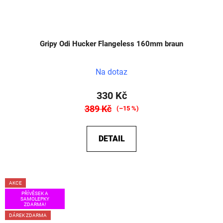
Gripy Odi Hucker Flangeless 160mm braun
Na dotaz
330 Kč
389 Kč
(–15 %)
DETAIL
AKCE
PŘÍVĚSEK A
SAMOLEPKY
ZDARMA!
DÁREK ZDARMA