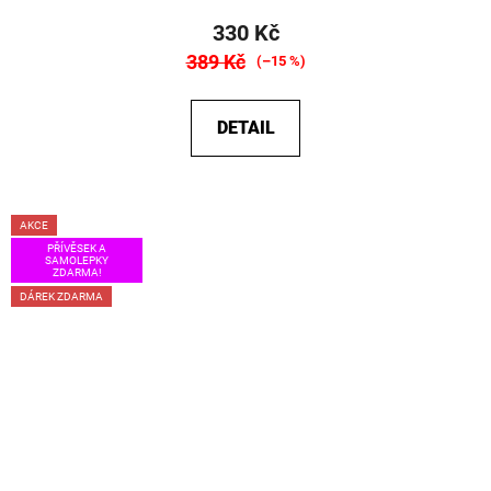
330 Kč
389 Kč
(–15 %)
DETAIL
AKCE
PŘÍVĚSEK A
SAMOLEPKY
ZDARMA!
DÁREK ZDARMA