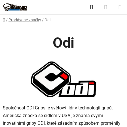
Přejít
Hledat
NÁKUP
na
obsah
KOŠÍK
Domů
/
Prodávané značky
/
Odi
Odi
Společnost ODI Grips je světový lídr v technologii gripů.
Americká značka se sídlem v USA je známá svými
inovatiními gripy ODI, které zásadním způsobem proměnily