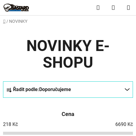
Přejít
Hledat
NÁKUP
na
obsah
KOŠÍK
Domů
/
NOVINKY
NOVINKY E-
SHOPU
Ř
Řadit podle:
Doporučujeme
a
z
e
Cena
n
í
218
Kč
6690
Kč
p