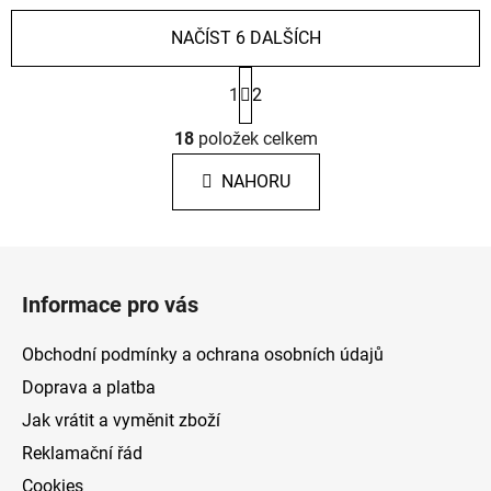
NAČÍST 6 DALŠÍCH
S
1
2
t
r
O
á
18
položek celkem
v
n
l
k
NAHORU
á
o
d
v
a
á
Z
c
n
á
í
í
Informace pro vás
p
p
r
a
Obchodní podmínky a ochrana osobních údajů
v
t
k
Doprava a platba
í
y
Jak vrátit a vyměnit zboží
v
Reklamační řád
ý
p
Cookies