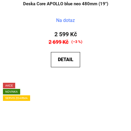
Deska Core APOLLO blue neo 480mm (19")
Na dotaz
2 599 Kč
2 699 Kč
(–3 %)
DETAIL
AKCE
NOVINKA
SERVIS ZDARMA