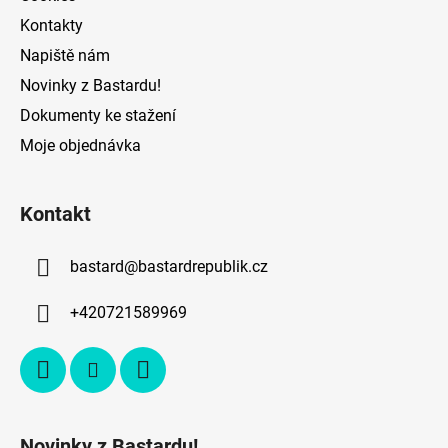
i
Kontakty
s
Napiště nám
u
Novinky z Bastardu!
Dokumenty ke stažení
Moje objednávka
Kontakt
bastard
@
bastardrepublik.cz
+420721589969
Novinky z Bastardu!