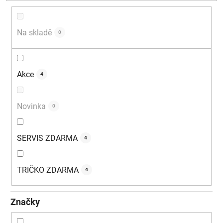
d
u
k
Na skladě
0
t
ů
Akce
4
Novinka
0
SERVIS ZDARMA
4
TRIČKO ZDARMA
4
Značky