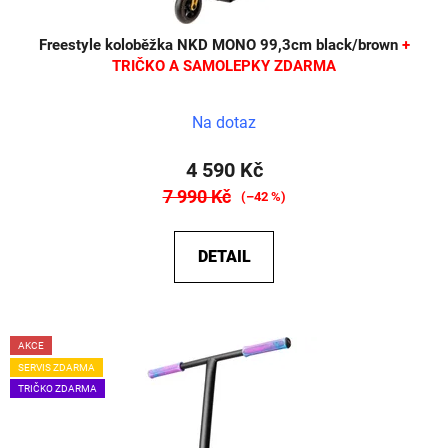
ů
Freestyle koloběžka NKD MONO 99,3cm black/brown
+
TRIČKO A SAMOLEPKY ZDARMA
Na dotaz
4 590 Kč
7 990 Kč
(–42 %)
DETAIL
AKCE
SERVIS ZDARMA
TRIČKO ZDARMA