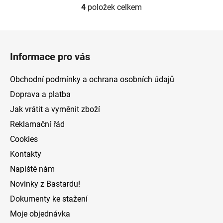
4
položek celkem
O
v
l
Z
á
á
d
Informace pro vás
p
a
a
c
Obchodní podmínky a ochrana osobních údajů
t
í
Doprava a platba
p
í
Jak vrátit a vyměnit zboží
r
v
Reklamační řád
k
Cookies
y
v
Kontakty
ý
Napiště nám
p
Novinky z Bastardu!
i
s
Dokumenty ke stažení
u
Moje objednávka