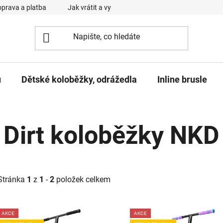
prava a platba
Jak vrátit a vyměnit zboží
Reklamační řád
u
Dětské koloběžky, odrážedla
Inline brusle
Dirt koloběžky NKD
Stránka
1
z
1
-
2
položek celkem
AKCE
AKCE
V