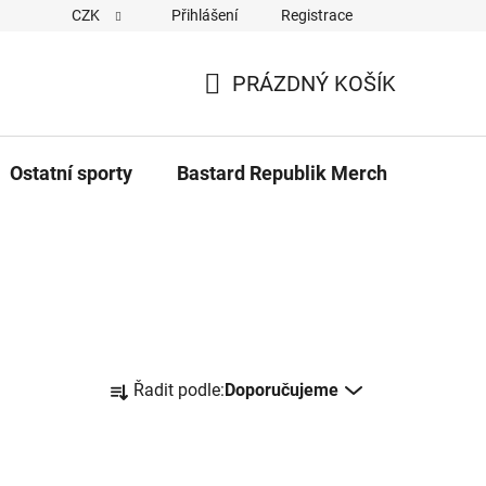
CZK
Přihlášení
Registrace
Cookies
Kontakty
Napiště nám
Novinky z Bastar
PRÁZDNÝ KOŠÍK
NÁKUPNÍ
KOŠÍK
Ostatní sporty
Bastard Republik Merch
Tričk
Ř
Řadit podle:
Doporučujeme
a
z
e