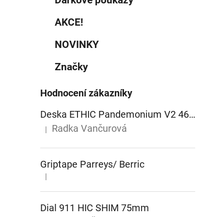
AKCE!
NOVINKY
Značky
Hodnocení zákazníky
Deska ETHIC Pandemonium V2 460mm raw
Radka Vančurová
|
Hodnocení produktu je 5 z 5 hvězdiček.
Griptape Parreys/ Berric
|
Hodnocení produktu je 5 z 5 hvězdiček.
Dial 911 HIC SHIM 75mm