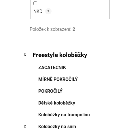
NKD
2
Položek k zobrazení:
2
K
Přeskočit
Freestyle koloběžky
a
kategorie
t
ZAČÁTEČNÍK
e
g
MÍRNĚ POKROČILÝ
o
r
POKROČILÝ
i
e
Dětské koloběžky
Koloběžky na trampolínu
Koloběžky na sníh