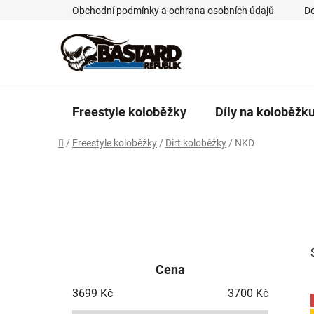
Přejít
Obchodní podmínky a ochrana osobních údajů
Do
na
obsah
Freestyle koloběžky
Díly na koloběžk
Domů
/
Freestyle koloběžky
/
Dirt koloběžky
/
NKD
P
o
Cena
s
t
3699
Kč
3700
Kč