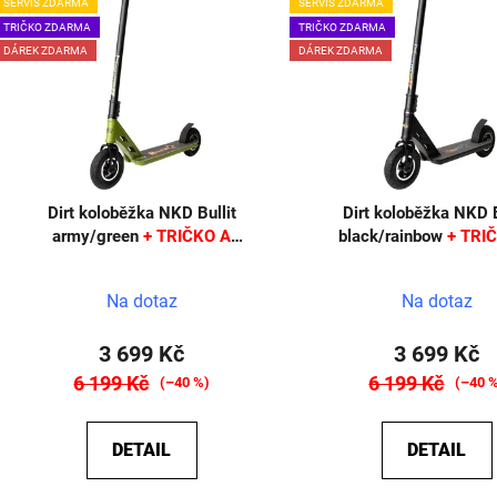
SERVIS ZDARMA
SERVIS ZDARMA
ý
TRIČKO ZDARMA
TRIČKO ZDARMA
p
DÁREK ZDARMA
DÁREK ZDARMA
s
p
r
o
Dirt koloběžka NKD Bullit
Dirt koloběžka NKD B
d
army/green
+ TRIČKO A
black/rainbow
+ TRI
u
SAMOLEPKY ZDARMA
SAMOLEPKY ZDA
k
Na dotaz
Na dotaz
t
ů
3 699 Kč
3 699 Kč
6 199 Kč
6 199 Kč
(–40 %)
(–40 
DETAIL
DETAIL