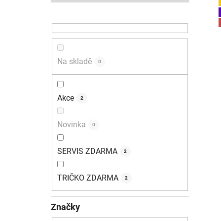
r
a
n
i
n
í
Na skladě
p
0
a
n
Akce
2
e
l
Novinka
0
SERVIS ZDARMA
2
TRIČKO ZDARMA
2
Značky