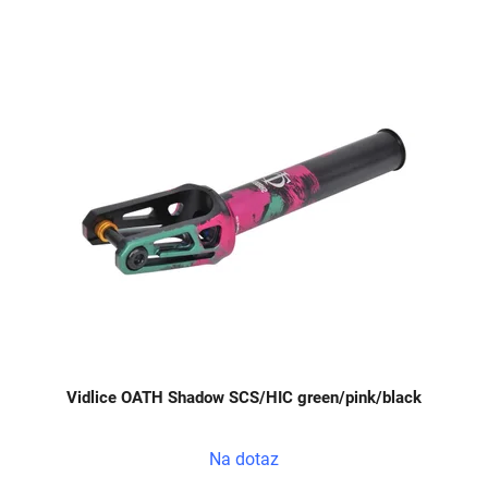
V
ý
p
i
s
p
r
o
d
u
k
t
ů
Vidlice OATH Shadow SCS/HIC green/pink/black
Na dotaz