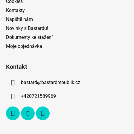
Cookies
y
v
Kontakty
ý
Napiště nám
p
Novinky z Bastardu!
i
s
Dokumenty ke stažení
u
Moje objednávka
Kontakt
bastard
@
bastardrepublik.cz
+420721589969