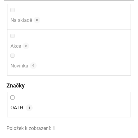
d
u
k
Na skladě
0
t
ů
Akce
0
Novinka
0
Značky
OATH
1
Položek k zobrazení:
1