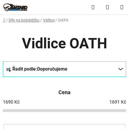
Přejít
Hledat
NÁKUP
na
obsah
KOŠÍK
Domů
/
Díly na koloběžku
/
Vidlice
/
OATH
Vidlice OATH
Ř
Řadit podle:
Doporučujeme
a
z
e
Cena
n
í
1690
Kč
1691
Kč
p
r
o