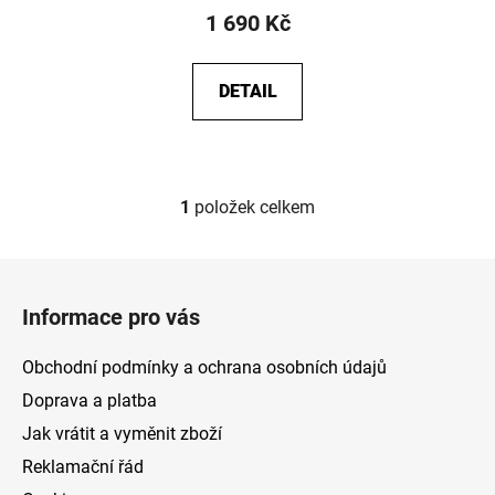
1 690 Kč
DETAIL
1
položek celkem
O
v
l
Z
á
á
d
Informace pro vás
p
a
a
c
Obchodní podmínky a ochrana osobních údajů
t
í
Doprava a platba
p
í
Jak vrátit a vyměnit zboží
r
v
Reklamační řád
k