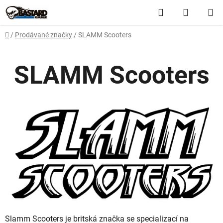
Přejít
Hledat
NÁKUP
na
obsah
KOŠÍK
Domů
/
Prodávané značky
/
SLAMM Scooters
SLAMM Scooters
Slamm Scooters je britská značka se specializací na