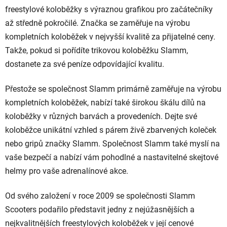
freestylové koloběžky s výraznou grafikou pro začátečníky
až středně pokročilé. Značka se zaměřuje na výrobu
kompletních koloběžek v nejvyšší kvalitě za přijatelné ceny.
Takže, pokud si pořídíte trikovou koloběžku Slamm,
dostanete za své peníze odpovídající kvalitu.
Přestože se společnost Slamm primárně zaměřuje na výrobu
kompletních koloběžek, nabízí také širokou škálu dílů na
koloběžky v různých barvách a provedeních. Dejte své
koloběžce unikátní vzhled s párem živě zbarvených koleček
nebo gripů značky Slamm. Společnost Slamm také myslí na
vaše bezpečí a nabízí vám pohodlné a nastavitelné skejtové
helmy pro vaše adrenalínové akce.
Od svého založení v roce 2009 se společnosti Slamm
Scooters podařilo představit jedny z nejúžasnějších a
nejkvalitnějších freestylových koloběžek v její cenové