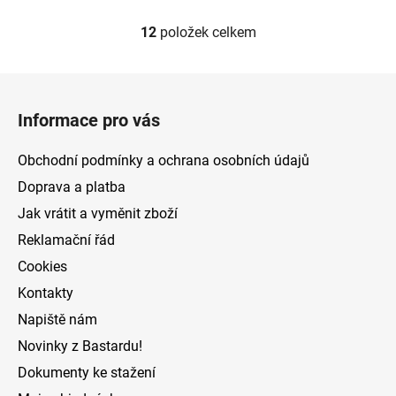
12
položek celkem
O
v
l
Z
á
á
d
Informace pro vás
p
a
a
c
Obchodní podmínky a ochrana osobních údajů
t
í
Doprava a platba
p
í
Jak vrátit a vyměnit zboží
r
v
Reklamační řád
k
Cookies
y
v
Kontakty
ý
Napiště nám
p
Novinky z Bastardu!
i
s
Dokumenty ke stažení
u