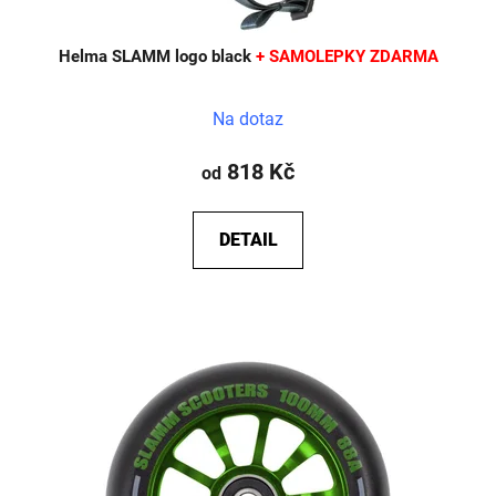
ů
Helma SLAMM logo black
+ SAMOLEPKY ZDARMA
Na dotaz
818 Kč
od
DETAIL