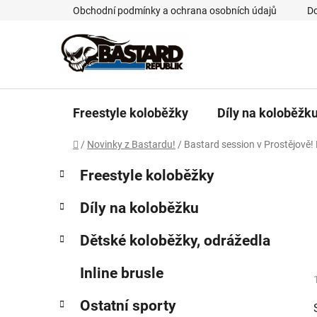
Přejít
Obchodní podmínky a ochrana osobních údajů
Do
na
obsah
Freestyle koloběžky
Díly na koloběžk
Domů
/
Novinky z Bastardu!
/
Bastard session v Prostějově!
P
K
Přeskočit
Freestyle koloběžky
a
kategorie
o
t
s
Díly na koloběžku
e
t
g
r
Dětské koloběžky, odrážedla
o
a
r
Inline brusle
i
n
e
n
Ostatní sporty
í