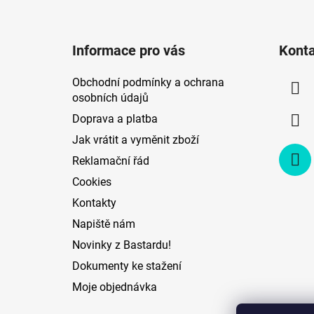
Z
á
Informace pro vás
Kont
p
a
Obchodní podmínky a ochrana
t
osobních údajů
í
Doprava a platba
Jak vrátit a vyměnit zboží
Reklamační řád
Cookies
Kontakty
Napiště nám
Novinky z Bastardu!
Dokumenty ke stažení
Moje objednávka