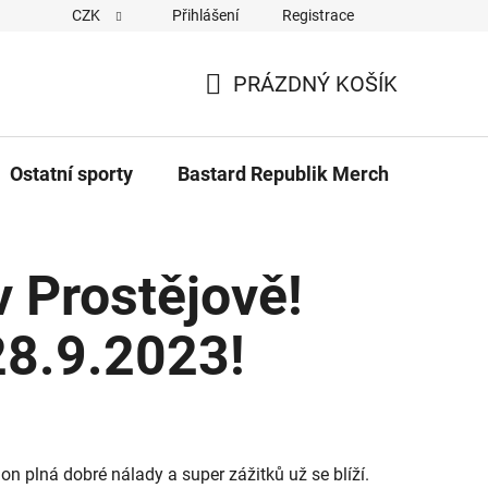
CZK
Přihlášení
Registrace
Cookies
Kontakty
Napiště nám
Novinky z Bastar
PRÁZDNÝ KOŠÍK
NÁKUPNÍ
KOŠÍK
Ostatní sporty
Bastard Republik Merch
Tričk
v Prostějově!
28.9.2023!
ion plná dobré nálady a super zážitků už se blíží.