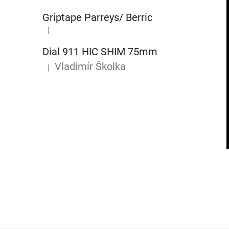
Griptape Parreys/ Berric
|
Hodnocení produktu je 5 z 5 hvězdiček.
Dial 911 HIC SHIM 75mm
Vladimír Školka
|
Hodnocení produktu je 5 z 5 hvězdiček.