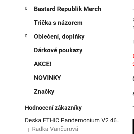
p
Bastard Republik Merch
a
n
Trička s názorem
e
Oblečení, doplňky
l
Dárkové poukazy
AKCE!
NOVINKY
Značky
Hodnocení zákazníky
Deska ETHIC Pandemonium V2 460mm raw
Radka Vančurová
|
Hodnocení produktu je 5 z 5 hvězdiček.