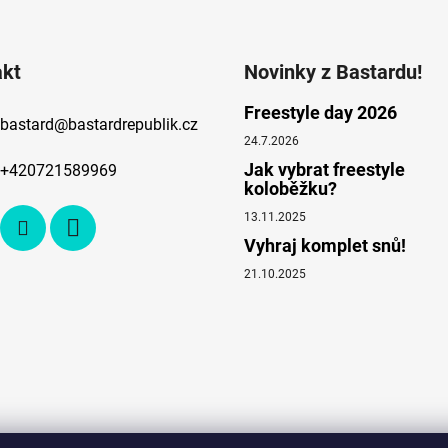
akt
Novinky z Bastardu!
Freestyle day 2026
bastard
@
bastardrepublik.cz
24.7.2026
Jak vybrat freestyle
+420721589969
koloběžku?
13.11.2025
Vyhraj komplet snů!
21.10.2025