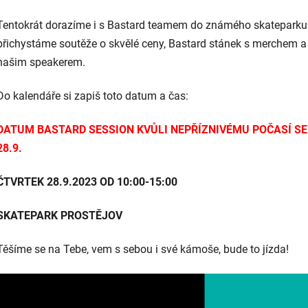
Tentokrát dorazíme i s Bastard teamem do známého skateparku v
přichystáme soutěže o skvělé ceny, Bastard stánek s merchem a 
našim speakerem.
Do kalendáře si zapiš toto datum a čas:
DATUM BASTARD SESSION KVŮLI NEPŘÍZNIVÉMU POČASÍ SE
28.9.
ČTVRTEK 28.9.2023 OD 10:00-15:00
SKATEPARK PROSTĚJOV
Těšíme se na Tebe, vem s sebou i své kámoše, bude to jízda!
+ TRIČKO A SAMOLEPKY ZDARMA