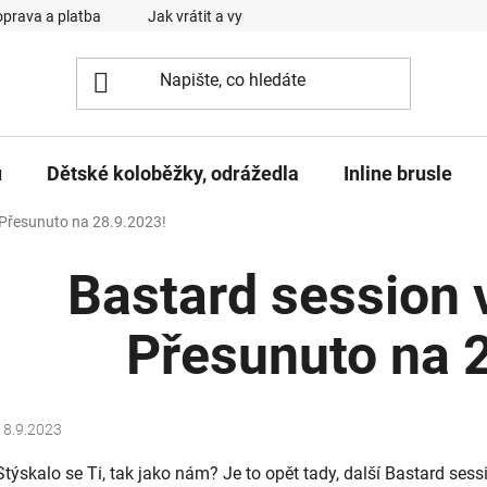
prava a platba
Jak vrátit a vyměnit zboží
Reklamační řád
u
Dětské koloběžky, odrážedla
Inline brusle
 Přesunuto na 28.9.2023!
Bastard session 
Přesunuto na 
18.9.2023
Stýskalo se Ti, tak jako nám? Je to opět tady, další Bastard sess