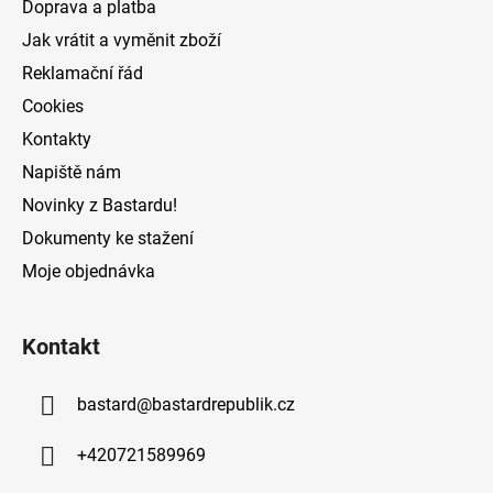
Doprava a platba
p
í
Jak vrátit a vyměnit zboží
r
v
Reklamační řád
k
Cookies
y
v
Kontakty
ý
Napiště nám
p
Novinky z Bastardu!
i
s
Dokumenty ke stažení
u
Moje objednávka
Kontakt
bastard
@
bastardrepublik.cz
+420721589969