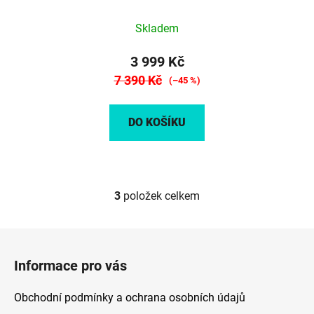
Skladem
3 999 Kč
7 390 Kč
(–45 %)
DO KOŠÍKU
3
položek celkem
O
v
l
Z
á
á
d
Informace pro vás
p
a
a
c
Obchodní podmínky a ochrana osobních údajů
t
í