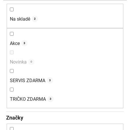
d
u
k
Na skladě
2
t
ů
Akce
3
Novinka
0
SERVIS ZDARMA
3
TRIČKO ZDARMA
3
Značky