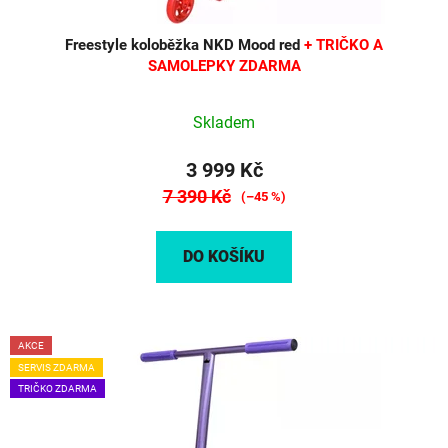
ů
Freestyle koloběžka NKD Mood red
+ TRIČKO A
SAMOLEPKY ZDARMA
Skladem
3 999 Kč
7 390 Kč
(–45 %)
DO KOŠÍKU
AKCE
SERVIS ZDARMA
TRIČKO ZDARMA