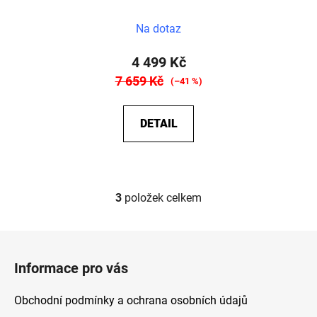
Průměrné
Na dotaz
hodnocení
produktu
4 499 Kč
je
7 659 Kč
(–41 %)
5,0
z
DETAIL
5
hvězdiček.
3
položek celkem
O
v
l
Z
á
á
d
Informace pro vás
p
a
a
c
Obchodní podmínky a ochrana osobních údajů
t
í