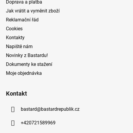
Doprava a platba
p
í
Jak vrátit a vyměnit zboží
r
v
Reklamační řád
k
Cookies
y
v
Kontakty
ý
Napiště nám
p
Novinky z Bastardu!
i
s
Dokumenty ke stažení
u
Moje objednávka
Kontakt
bastard
@
bastardrepublik.cz
+420721589969