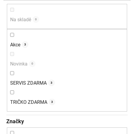
d
u
k
Na skladě
0
t
ů
Akce
3
Novinka
0
SERVIS ZDARMA
3
TRIČKO ZDARMA
3
Značky