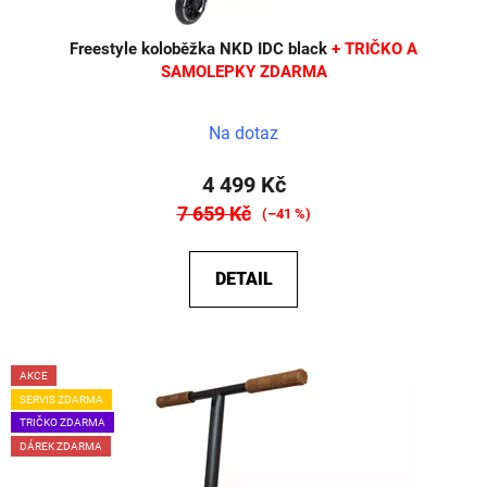
ů
Freestyle koloběžka NKD IDC black
+ TRIČKO A
SAMOLEPKY ZDARMA
Na dotaz
4 499 Kč
7 659 Kč
(–41 %)
DETAIL
AKCE
SERVIS ZDARMA
TRIČKO ZDARMA
DÁREK ZDARMA