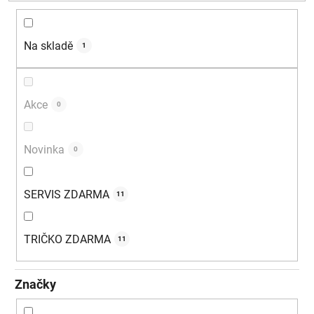
d
u
k
Na skladě
1
t
ů
Akce
0
Novinka
0
SERVIS ZDARMA
11
TRIČKO ZDARMA
11
Značky