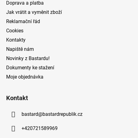
Doprava a platba
p
í
Jak vrátit a vyměnit zboží
r
v
Reklamační řád
k
Cookies
y
v
Kontakty
ý
Napiště nám
p
Novinky z Bastardu!
i
s
Dokumenty ke stažení
u
Moje objednávka
Kontakt
bastard
@
bastardrepublik.cz
+420721589969