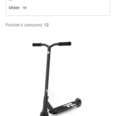
Union
12
Položek k zobrazení:
12
V
ý
p
i
s
p
r
o
d
u
k
t