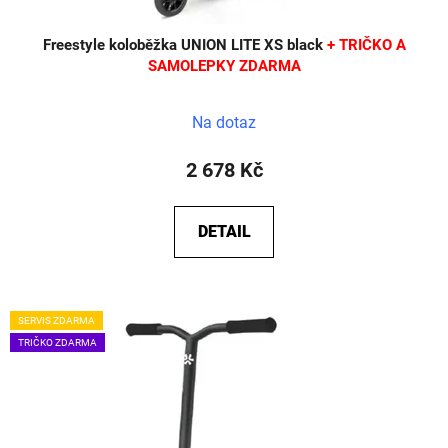
ů
Freestyle koloběžka UNION LITE XS black
+ TRIČKO A
SAMOLEPKY ZDARMA
Na dotaz
2 678 Kč
DETAIL
SERVIS ZDARMA
TRIČKO ZDARMA