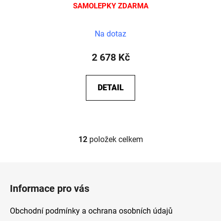
SAMOLEPKY ZDARMA
Na dotaz
2 678 Kč
DETAIL
12
položek celkem
O
v
l
Z
á
á
d
Informace pro vás
p
a
a
c
Obchodní podmínky a ochrana osobních údajů
t
í