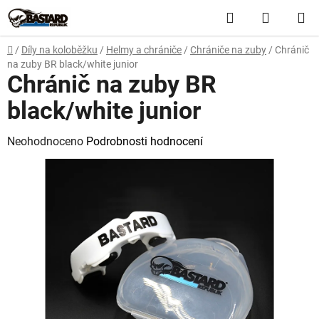
Přejít
Hledat
NÁKUP
na
obsah
KOŠÍK
Domů
/
Díly na koloběžku
/
Helmy a chrániče
/
Chrániče na zuby
/
Chránič
na zuby BR black/white junior
Chránič na zuby BR
black/white junior
Průměrné
Neohodnoceno
Podrobnosti hodnocení
hodnocení
produktu
je
0,0
z
5
hvězdiček.