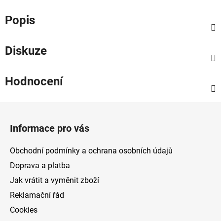
Popis
Diskuze
Hodnocení
Z
á
Informace pro vás
p
a
Obchodní podmínky a ochrana osobních údajů
t
Doprava a platba
í
Jak vrátit a vyměnit zboží
Reklamační řád
Cookies