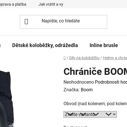
prava a platba
Jak vrátit a vyměnit zboží
Reklamační řád
u
Dětské koloběžky, odrážedla
Inline brusle
Domů
/
Díly na koloběžku
/
Helmy a chrá
Chrániče BOOM
Průměrné
Neohodnoceno
Podrobnosti ho
hodnocení
Značka:
Boom
produktu
Obvod (nad kolenem; pod kole
je
0,0
z