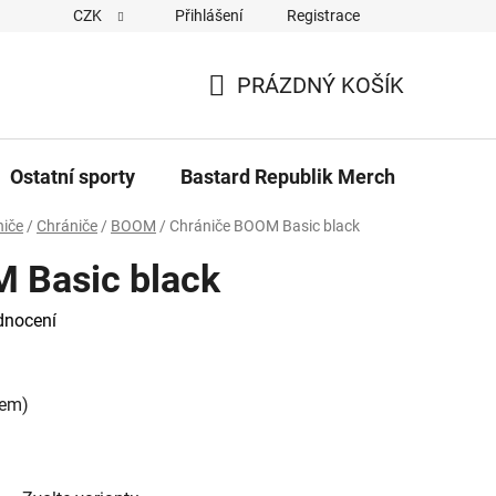
CZK
Přihlášení
Registrace
Cookies
Kontakty
Napiště nám
Novinky z Bastar
PRÁZDNÝ KOŠÍK
NÁKUPNÍ
KOŠÍK
Ostatní sporty
Bastard Republik Merch
Tričk
niče
/
Chrániče
/
BOOM
/
Chrániče BOOM Basic black
 Basic black
dnocení
nem)