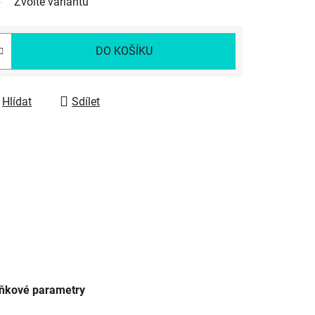
Zvolte variantu
DO KOŠÍKU
Hlídat
Sdílet
ňkové parametry