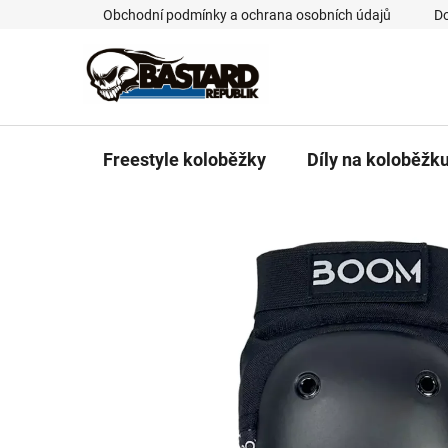
Přejít
Obchodní podmínky a ochrana osobních údajů
Do
na
obsah
Freestyle koloběžky
Díly na koloběžk