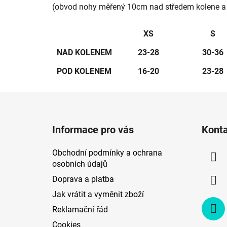
(obvod nohy měřený 10cm nad středem kolene a
XS
S
NAD KOLENEM
23-28
30-36
POD KOLENEM
16-20
23-28
Z
á
Informace pro vás
Kont
p
a
Obchodní podmínky a ochrana
t
osobních údajů
í
Doprava a platba
Jak vrátit a vyměnit zboží
Reklamační řád
Cookies