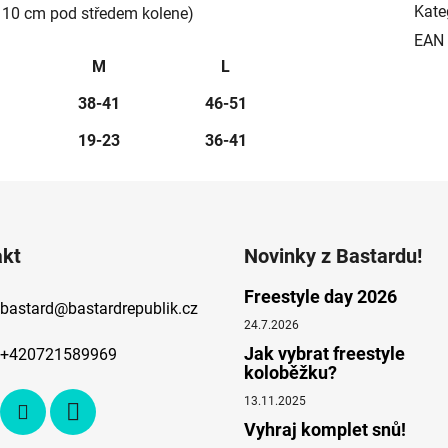
Kate
 10 cm pod středem kolene)
EAN
M
L
38-41
46-51
19-23
36-41
akt
Novinky z Bastardu!
Freestyle day 2026
bastard
@
bastardrepublik.cz
24.7.2026
Jak vybrat freestyle
+420721589969
koloběžku?
13.11.2025
Vyhraj komplet snů!