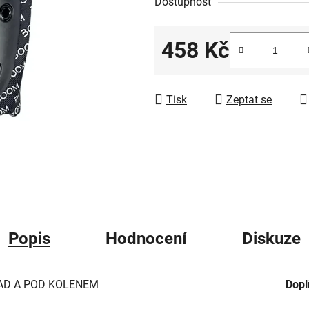
5
Dostupnost
hvězdiček.
458 Kč
Měrná cena:
Tisk
Zeptat se
Popis
Hodnocení
Diskuze
NAD A POD KOLENEM
Dopl