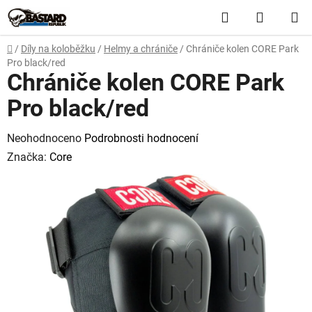
Přejít
Hledat
NÁKUP
na
obsah
KOŠÍK
Domů
/
Díly na koloběžku
/
Helmy a chrániče
/
Chrániče kolen CORE Park
Pro black/red
Chrániče kolen CORE Park
Pro black/red
Průměrné
Neohodnoceno
Podrobnosti hodnocení
hodnocení
Značka:
Core
produktu
je
0,0
z
5
hvězdiček.