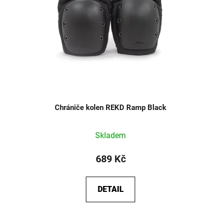
Chrániče kolen REKD Ramp Black
Průměrné
Skladem
hodnocení
produktu
689 Kč
je
5,0
DETAIL
z
5
hvězdiček.