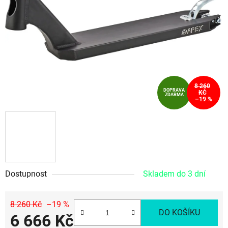
hvězdiček.
8 260
DOPRAVA
KČ
ZDARMA
–19 %
Dostupnost
Skladem do 3 dní
8 260 Kč
–19 %
DO KOŠÍKU
6 666 Kč