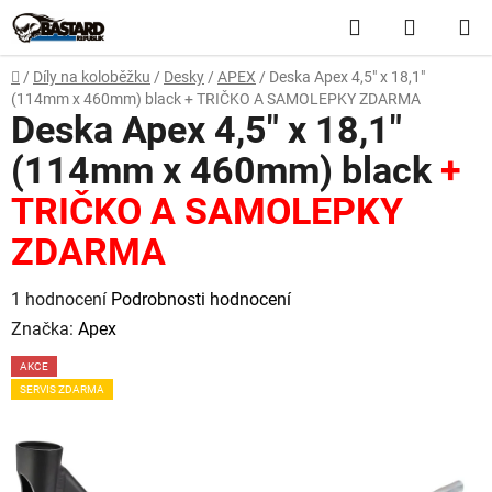
Přejít
Hledat
NÁKUP
na
obsah
KOŠÍK
Domů
/
Díly na koloběžku
/
Desky
/
APEX
/
Deska Apex 4,5" x 18,1"
(114mm x 460mm) black
+ TRIČKO A SAMOLEPKY ZDARMA
Deska Apex 4,5" x 18,1"
(114mm x 460mm) black
+
TRIČKO A SAMOLEPKY
ZDARMA
Průměrné
1 hodnocení
Podrobnosti hodnocení
hodnocení
Značka:
Apex
produktu
AKCE
je
SERVIS ZDARMA
5,0
z
5