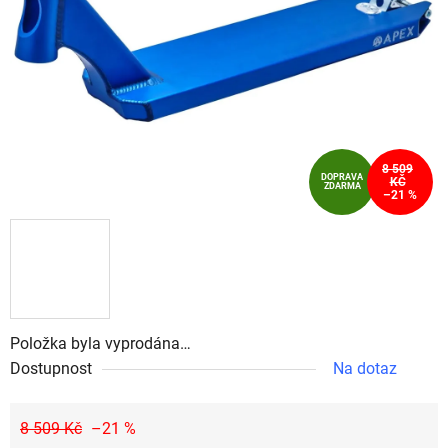
hvězdiček.
8 509
DOPRAVA
KČ
ZDARMA
–21 %
Položka byla vyprodána…
Dostupnost
Na dotaz
8 509 Kč
–21 %