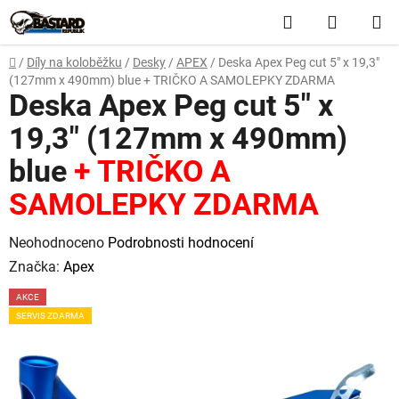
Přejít
Hledat
NÁKUP
na
obsah
KOŠÍK
Domů
/
Díly na koloběžku
/
Desky
/
APEX
/
Deska Apex Peg cut 5" x 19,3"
(127mm x 490mm) blue
+ TRIČKO A SAMOLEPKY ZDARMA
Deska Apex Peg cut 5" x
19,3" (127mm x 490mm)
blue
+ TRIČKO A
SAMOLEPKY ZDARMA
Průměrné
Neohodnoceno
Podrobnosti hodnocení
hodnocení
Značka:
Apex
produktu
AKCE
je
SERVIS ZDARMA
0,0
z
5