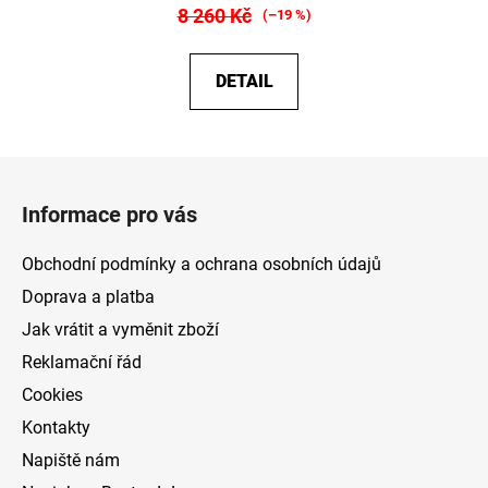
8 260 Kč
(–19 %)
DETAIL
Z
á
Informace pro vás
p
a
Obchodní podmínky a ochrana osobních údajů
t
Doprava a platba
í
Jak vrátit a vyměnit zboží
Reklamační řád
Cookies
Kontakty
Napiště nám