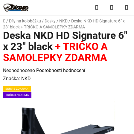
Přejít
Hledat
NÁKUP
na
obsah
KOŠÍK
Domů
/
Díly na koloběžku
/
Desky
/
NKD
/
Deska NKD HD Signature 6" x
23" black
+ TRIČKO A SAMOLEPKY ZDARMA
Deska NKD HD Signature 6"
x 23" black
+ TRIČKO A
SAMOLEPKY ZDARMA
Průměrné
Neohodnoceno
Podrobnosti hodnocení
hodnocení
Značka:
NKD
produktu
SERVIS ZDARMA
je
TRIČKO ZDARMA
0,0
z
5
hvězdiček.