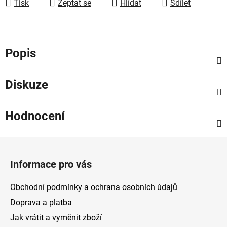
Tisk
Zeptat se
Hlídat
Sdílet
Popis
Diskuze
Hodnocení
Z
á
Informace pro vás
p
a
Obchodní podmínky a ochrana osobních údajů
t
Doprava a platba
í
Jak vrátit a vyměnit zboží