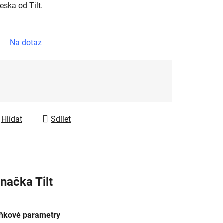
ska od Tilt.
Na dotaz
Hlídat
Sdílet
načka
Tilt
ňkové parametry