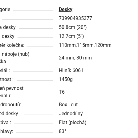
gorie
Desky
739904935377
a desky
50.8cm (20")
a desky
12.7cm (5")
ěr kolečka:
110mm,115mm,120mm
a náboje (hub)
24 mm, 30 mm
čka
iál :
Hliník 6061
nost :
1450g
eň pevnosti
T6
riálu:
 dropoutů:
Box - cut
ed desky :
Jednodílný
áva :
Flat (plochá)
 hlavy:
83°