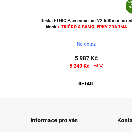
D
Z
Deska ETHIC Pandemonium V2 500mm boxe
black
+ TRIČKO A SAMOLEPKY ZDARMA
Na dotaz
5 987 Kč
6 240 Kč
(–4 %)
DETAIL
Z
á
Informace pro vás
Kont
p
a