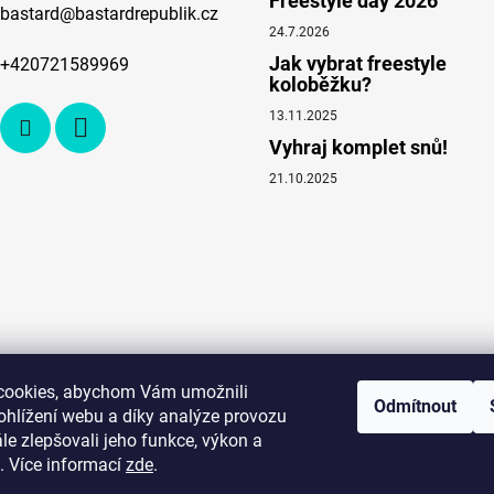
Freestyle day 2026
bastard
@
bastardrepublik.cz
24.7.2026
Jak vybrat freestyle
+420721589969
koloběžku?
13.11.2025
Vyhraj komplet snů!
21.10.2025
cookies, abychom Vám umožnili
Odmítnout
ohlížení webu a díky analýze provozu
e zlepšovali jeho funkce, výkon a
. Více informací
zde
.