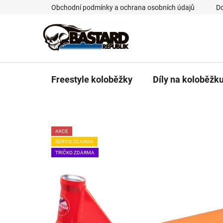
Přejít
Obchodní podmínky a ochrana osobních údajů
Do
na
obsah
Freestyle koloběžky
Díly na koloběžk
AKCE
SERVIS ZDARMA
TRIČKO ZDARMA