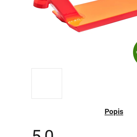
Popis
5,0