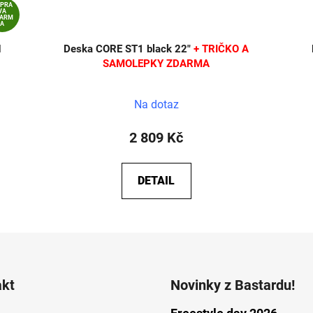
OPRA
VA
DARM
A
d
Deska CORE ST1 black 22"
+ TRIČKO A
SAMOLEPKY ZDARMA
Na dotaz
2 809 Kč
DETAIL
akt
Novinky z Bastardu!