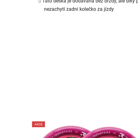
Tato deska je dodávána bez brzdy, ale díky 
nezachytí zadní kolečko za jízdy
AKCE