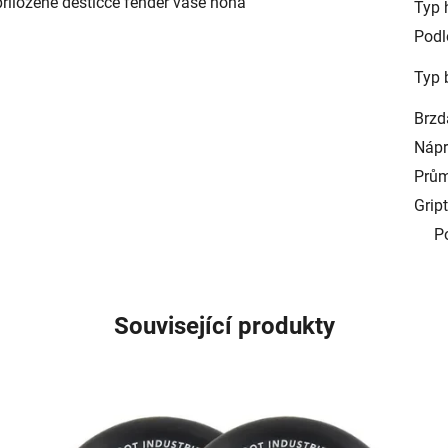
přiložené destičce fender vaše noha
Typ 
Podl
Typ 
Brzd
Nápr
Prům
Grip
P
Související produkty