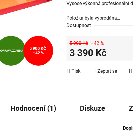
Vysoce výkonná,profesionální de
je
5,0
Položka byla vyprodána…
z
Dostupnost
5
hvězdiček.
5 900 Kč
–42 %
5 900 KČ
3 390 Kč
DOPRAVA ZDARMA
–42 %
Měrná cena:
Tisk
Zeptat se
Hodnocení (1)
Diskuze
Z
Dopl