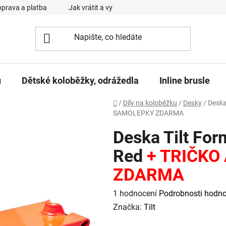
prava a platba
Jak vrátit a vyměnit zboží
Reklamační řád
u
Dětské koloběžky, odrážedla
Inline brusle
Domů
/
Díly na koloběžku
/
Desky
/
Deska
SAMOLEPKY ZDARMA
Deska Tilt For
Red
+ TRIČKO
ZDARMA
Průměrné
1 hodnocení
Podrobnosti hodno
hodnocení
Značka:
Tilt
produktu