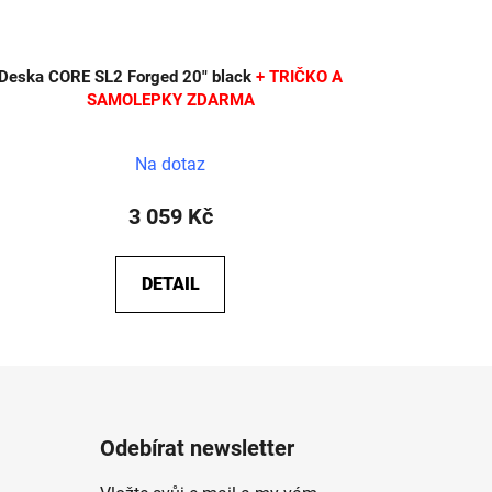
Deska CORE SL2 Forged 20" black
+ TRIČKO A
SAMOLEPKY ZDARMA
Průměrné
Na dotaz
hodnocení
produktu
3 059 Kč
je
5,0
DETAIL
z
5
hvězdiček.
Odebírat newsletter