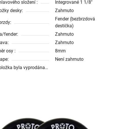
hlavového složení :
Integrované 1 1/8"
ožky desky:
Zahrnuto
Fender (bezbrzdová
brzdy:
destička)
a/fender:
Zahrnuto
ava:
Zahrnuto
ěr osy :
8mm
tape:
Není zahrnuto
oložka byla vyprodána…