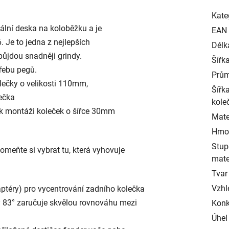
Kate
ální deska na koloběžku a je
EAN
 Je to jedna z nejlepších
Délk
půjdou snadněji grindy.
Šířk
třebu pegů.
Prům
olečky o velikosti 110mm,
Šířk
ečka
kole
k montáži koleček o šířce 30mm
Mater
Hmot
Stup
omeňte si vybrat tu, která vyhovuje
mate
Tvar
Vzhl
daptéry) pro vycentrování zadního kolečka
y 83° zaručuje skvělou rovnováhu mezi
Konk
Úhel