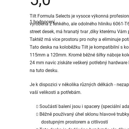
Průměrné
Tilt Formula Selects je vysoce výkonná profesion
hodnocení
1 hodnocení
produktu
vyrobena z lehkého, ale odolného hliníku 6061-T6.
je
street desek, má hranatý tvar ,díky kterému Vám 
5,0
z
Taktéž má více prostoru pro nohy a eliminuje po
5
hvězdiček.
Tato deska na koloběžku Tilt je kompatibilní s k
115mm a 120mm. Kromě běžné šířky náboje kol
24 mm navíc získáte veškerý potřebný hardware 
na tuto desku.
Je k dispozici v několika různých délkách - nezap
vaší velikosti a potřebám.
Součástí balení jsou i spacery (speciální a
Běžně používaný úhel sklonu hlavové trubk
dostupným prostorem a citlivostí