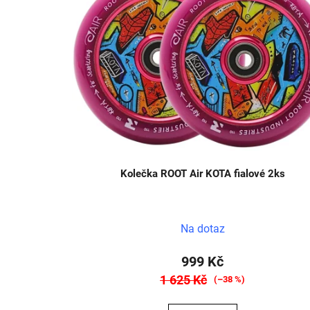
Kolečka ROOT Air KOTA fialové 2ks
Na dotaz
999 Kč
1 625 Kč
(–38 %)