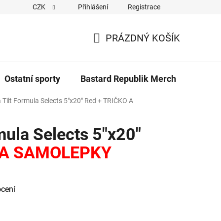
CZK
Přihlášení
Registrace
Cookies
Kontakty
Napiště nám
Novinky z Bastar
PRÁZDNÝ KOŠÍK
NÁKUPNÍ
KOŠÍK
Ostatní sporty
Bastard Republik Merch
Tričk
 Tilt Formula Selects 5"x20" Red
+ TRIČKO A
mula Selects 5"x20"
 A SAMOLEPKY
cení