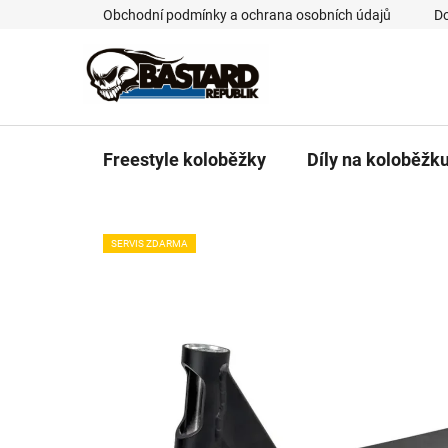
Přejít
Obchodní podmínky a ochrana osobních údajů
Do
na
obsah
Freestyle koloběžky
Díly na koloběžk
SERVIS ZDARMA