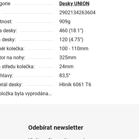
gorie
Desky UNION
2902134263604
nost:
909g
a desky:
460 (18.1")
a desky:
120 (4.75")
ěr kolečka:
100 - 110mm
tor na nohy:
325mm
a středu kolečka:
24mm
 hlavy:
83,5°
riál desky:
Hliník 6061 T6
oložka byla vyprodána…
Odebírat newsletter