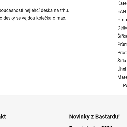
Kate
oučasnosti nejlehčí deska na trhu.
EAN
o desky se vejdou kolečka o max.
Hmot
Délk
Šířk
Prům
Pros
Šířk
Úhel
Mate
P
akt
Novinky z Bastardu!