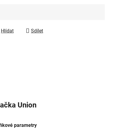
Hlídat
Sdílet
ačka
Union
ňkové parametry