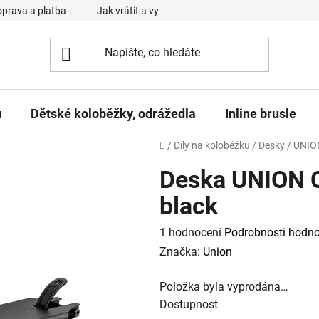
prava a platba
Jak vrátit a vyměnit zboží
Reklamační řád
u
Dětské koloběžky, odrážedla
Inline brusle
Domů
/
Díly na koloběžku
/
Desky
/
UNIO
Deska UNION C
black
Průměrné
1 hodnocení
Podrobnosti hodno
hodnocení
Značka:
Union
produktu
Položka byla vyprodána…
je
Dostupnost
5,0