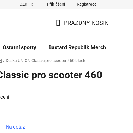
CZK
Přihlášení
Registrace
Cookies
Kontakty
Napiště nám
Novinky z Bastar
PRÁZDNÝ KOŠÍK
NÁKUPNÍ
KOŠÍK
Ostatní sporty
Bastard Republik Merch
Tričk
N
/
Deska UNION Classic pro scooter 460 black
lassic pro scooter 460
cení
Na dotaz