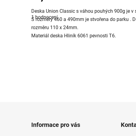
Průměrné
Deska Union Classic s váhou pouhých 900g je v s
hodnocení
1 hodnocení
produktu
S rozměry 460 a 490mm je stvořena do parku . D
je
rozměru 110 x 24mm.
5,0
z
Materiál deska Hliník 6061 pevnosti T6.
5
hvězdiček.
Z
á
Informace pro vás
Kont
p
a