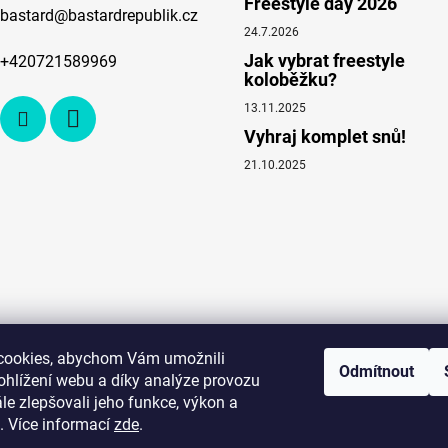
Freestyle day 2026
bastard
@
bastardrepublik.cz
24.7.2026
Jak vybrat freestyle
+420721589969
koloběžku?
13.11.2025
Vyhraj komplet snů!
21.10.2025
cookies, abychom Vám umožnili
Odmítnout
ohlížení webu a díky analýze provozu
e zlepšovali jeho funkce, výkon a
. Více informací
zde
.