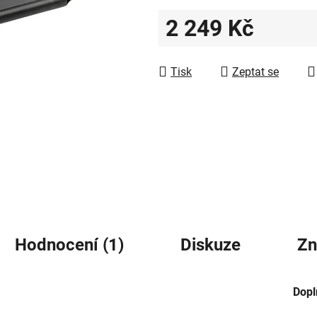
z
2 249 Kč
5
hvězdiček.
Měrná cena:
Tisk
Zeptat se
Hodnocení (1)
Diskuze
Zn
Dopl