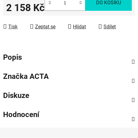
DO KOŠÍKU
2 158 Kč
Měrná cena:
Tisk
Zeptat se
Hlídat
Sdílet
Popis
Značka
ACTA
Diskuze
Hodnocení
Z