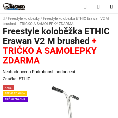
Přejít
Hledat
NÁKUP
na
obsah
KOŠÍK
Domů
/
Freestyle koloběžky
/
Freestyle koloběžka ETHIC Erawan V2 M
brushed
+ TRIČKO A SAMOLEPKY ZDARMA
Freestyle koloběžka ETHIC
Erawan V2 M brushed
+
TRIČKO A SAMOLEPKY
ZDARMA
Průměrné
Neohodnoceno
Podrobnosti hodnocení
hodnocení
Značka:
ETHIC
produktu
AKCE
je
SERVIS ZDARMA
0,0
TRIČKO ZDARMA
z
5