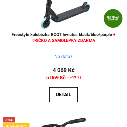
DOPRAVA
ZDARMA
Freestyle koloběžka ROOT Invictus black/blue/purple
+
TRIČKO A SAMOLEPKY ZDARMA
Na dotaz
4 069 Kč
5 069 Kč
(–19 %)
DETAIL
AKCE
SERVIS ZDARMA