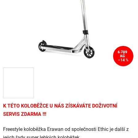
hvězdiček.
6 789
KČ
–14 %
K TÉTO KOLOBĚŽCE U NÁS ZÍSKÁVÁTE DOŽIVOTNÍ
SERVIS ZDARMA !!!
Freestyle koloběžka Erawan od společnosti Ethic je další z
jejich řady super lehkých koloběžek.