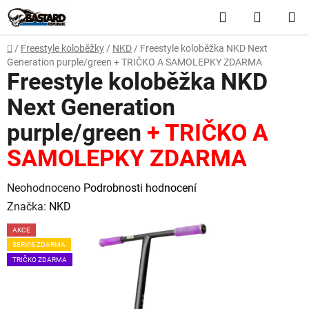
Přejít
Hledat
NÁKUP
na
obsah
KOŠÍK
Domů
/
Freestyle koloběžky
/
NKD
/
Freestyle koloběžka NKD Next
Generation purple/green
+ TRIČKO A SAMOLEPKY ZDARMA
Freestyle koloběžka NKD
Next Generation
purple/green
+ TRIČKO A
SAMOLEPKY ZDARMA
Průměrné
Neohodnoceno
Podrobnosti hodnocení
hodnocení
Značka:
NKD
produktu
AKCE
je
SERVIS ZDARMA
0,0
TRIČKO ZDARMA
z
5