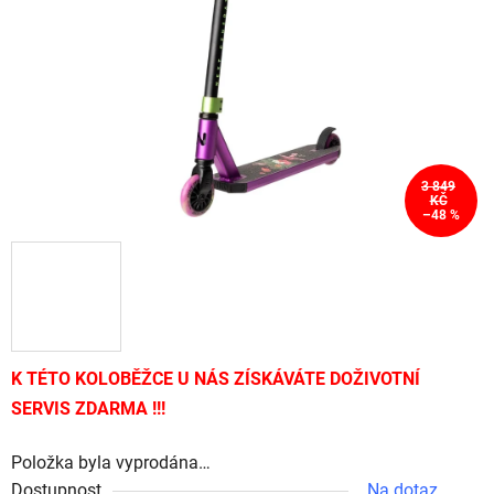
hvězdiček.
3 849
KČ
–48 %
K TÉTO KOLOBĚŽCE U NÁS ZÍSKÁVÁTE DOŽIVOTNÍ
SERVIS ZDARMA !!!
Položka byla vyprodána…
Dostupnost
Na dotaz