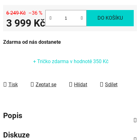
6 249 Kč
–36 %
DO KOŠÍKU
3 999 Kč
Měrná cena:
Zdarma od nás dostanete
+ Tričko zdarma
v hodnotě 350 Kč
Tisk
Zeptat se
Hlídat
Sdílet
Popis
Diskuze