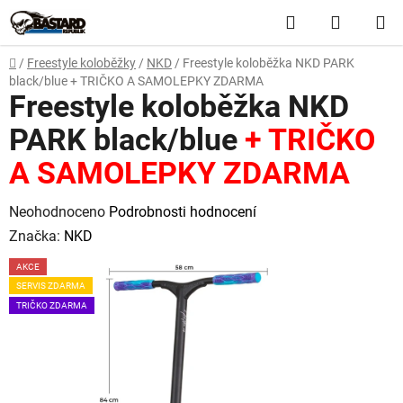
Přejít
Hledat
NÁKUP
na
obsah
KOŠÍK
Domů
/
Freestyle koloběžky
/
NKD
/
Freestyle koloběžka NKD PARK
black/blue
+ TRIČKO A SAMOLEPKY ZDARMA
Freestyle koloběžka NKD
PARK black/blue
+ TRIČKO
A SAMOLEPKY ZDARMA
Průměrné
Neohodnoceno
Podrobnosti hodnocení
hodnocení
Značka:
NKD
produktu
AKCE
je
SERVIS ZDARMA
0,0
TRIČKO ZDARMA
z
5
hvězdiček.