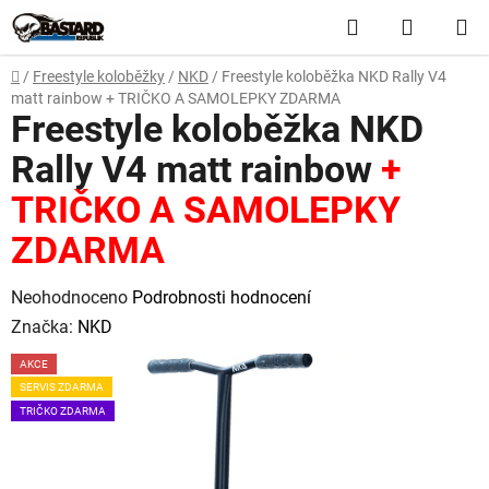
Přejít
Hledat
NÁKUP
na
obsah
KOŠÍK
Domů
/
Freestyle koloběžky
/
NKD
/
Freestyle koloběžka NKD Rally V4
matt rainbow
+ TRIČKO A SAMOLEPKY ZDARMA
Freestyle koloběžka NKD
Rally V4 matt rainbow
+
TRIČKO A SAMOLEPKY
ZDARMA
Průměrné
Neohodnoceno
Podrobnosti hodnocení
hodnocení
Značka:
NKD
produktu
AKCE
je
SERVIS ZDARMA
0,0
TRIČKO ZDARMA
z
5