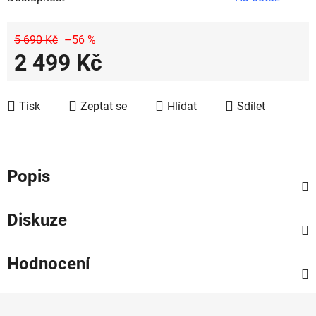
5 690 Kč
–56 %
2 499 Kč
Měrná cena:
Tisk
Zeptat se
Hlídat
Sdílet
Popis
Diskuze
Hodnocení
Z