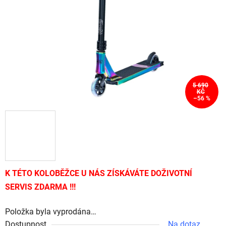
hvězdiček.
5 690
KČ
–56 %
K TÉTO KOLOBĚŽCE U NÁS ZÍSKÁVÁTE DOŽIVOTNÍ
SERVIS ZDARMA !!!
Položka byla vyprodána…
Dostupnost
Na dotaz