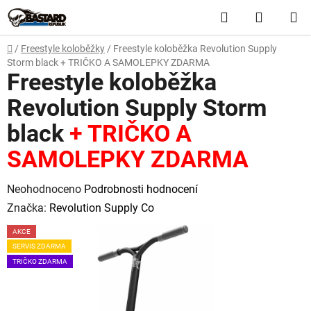
Přejít
Hledat
NÁKUP
na
obsah
KOŠÍK
Domů
/
Freestyle koloběžky
/
Freestyle koloběžka Revolution Supply
Storm black
+ TRIČKO A SAMOLEPKY ZDARMA
Freestyle koloběžka
Revolution Supply Storm
black
+ TRIČKO A
SAMOLEPKY ZDARMA
Průměrné
Neohodnoceno
Podrobnosti hodnocení
hodnocení
Značka:
Revolution Supply Co
produktu
AKCE
je
SERVIS ZDARMA
0,0
TRIČKO ZDARMA
z
5