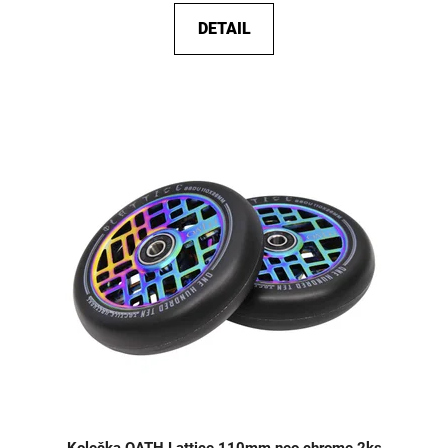
DETAIL
Kolečka OATH Lattice 110mm neo chrome 2ks