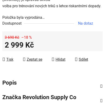
volba pro trénování nových triků s lehce riskantními dopady.
Položka byla vyprodána…
Dostupnost
Na dotaz
3 690 Kč
–18 %
2 999 Kč
Měrná cena:
Tisk
Zeptat se
Hlídat
Sdílet
Popis
Značka
Revolution Supply Co