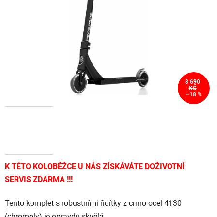
hvězdiček.
3 690
KČ
–18 %
K TÉTO KOLOBĚŽCE U NÁS ZÍSKÁVÁTE DOŽIVOTNÍ
SERVIS ZDARMA !!!
Tento komplet s robustními řidítky z crmo ocel 4130
(chromoly) je opravdu skvělá