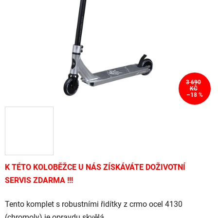
hvězdiček.
3 690
KČ
–18 %
K TÉTO KOLOBĚŽCE U NÁS ZÍSKÁVÁTE DOŽIVOTNÍ
SERVIS ZDARMA !!!
Tento komplet s robustními řidítky z crmo ocel 4130
(chromoly) je opravdu skvělá