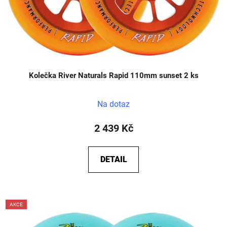
Kolečka River Naturals Rapid 110mm sunset 2 ks
Průměrné
Na dotaz
hodnocení
produktu
2 439 Kč
je
5,0
DETAIL
z
5
hvězdiček.
AKCE