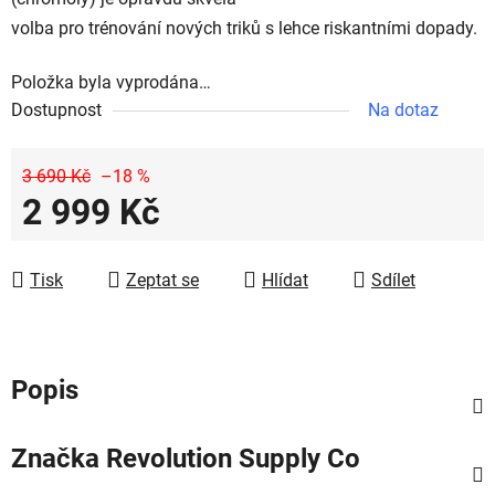
volba pro trénování nových triků s lehce riskantními dopady.
Položka byla vyprodána…
Dostupnost
Na dotaz
3 690 Kč
–18 %
2 999 Kč
Měrná cena:
Tisk
Zeptat se
Hlídat
Sdílet
Popis
Značka
Revolution Supply Co