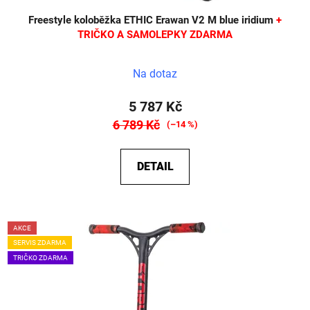
Freestyle koloběžka ETHIC Erawan V2 M blue iridium
+
TRIČKO A SAMOLEPKY ZDARMA
Průměrné
Na dotaz
hodnocení
produktu
5 787 Kč
je
6 789 Kč
(–14 %)
5,0
z
DETAIL
5
hvězdiček.
AKCE
SERVIS ZDARMA
TRIČKO ZDARMA