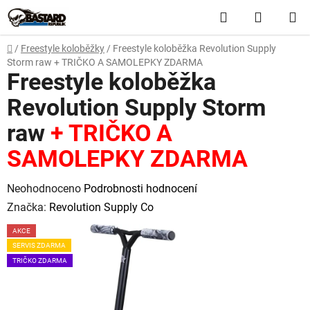
Přejít
Hledat
NÁKUP
na
obsah
KOŠÍK
Domů
/
Freestyle koloběžky
/
Freestyle koloběžka Revolution Supply
Storm raw
+ TRIČKO A SAMOLEPKY ZDARMA
Freestyle koloběžka
Revolution Supply Storm
raw
+ TRIČKO A
SAMOLEPKY ZDARMA
Průměrné
Neohodnoceno
Podrobnosti hodnocení
hodnocení
Značka:
Revolution Supply Co
produktu
AKCE
je
SERVIS ZDARMA
0,0
TRIČKO ZDARMA
z
5