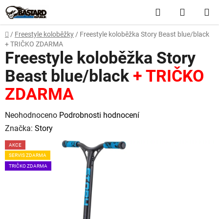
Přejít
Hledat
NÁKUP
na
obsah
KOŠÍK
Domů
/
Freestyle koloběžky
/
Freestyle koloběžka Story Beast blue/black
+ TRIČKO ZDARMA
Freestyle koloběžka Story
Beast blue/black
+ TRIČKO
ZDARMA
Průměrné
Neohodnoceno
Podrobnosti hodnocení
hodnocení
Značka:
Story
produktu
AKCE
je
SERVIS ZDARMA
0,0
TRIČKO ZDARMA
z
5
hvězdiček.