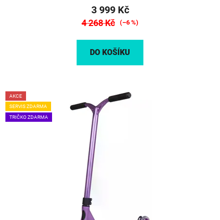
3 999 Kč
4 268 Kč
(–6 %)
DO KOŠÍKU
AKCE
SERVIS ZDARMA
TRIČKO ZDARMA