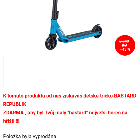
3 849
KČ
–43 %
K tomuto produktu od nás získáváš dětské tričko BASTARD
REPUBLIK
ZDARMA , aby byl
Tvůj malý "bastard" největší borec na
hřišti !!!
Položka byla vyprodána…