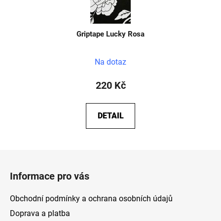
Griptape Lucky Rosa
Na dotaz
220 Kč
DETAIL
Z
á
Informace pro vás
p
a
Obchodní podmínky a ochrana osobních údajů
t
Doprava a platba
í