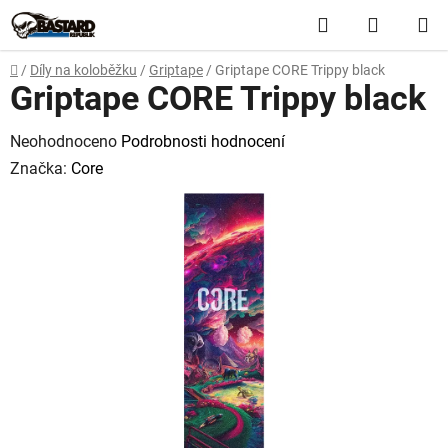
Přejít
Hledat
NÁKUP
na
obsah
KOŠÍK
Domů
/
Díly na koloběžku
/
Griptape
/
Griptape CORE Trippy black
Griptape CORE Trippy black
Průměrné
Neohodnoceno
Podrobnosti hodnocení
hodnocení
Značka:
Core
produktu
je
0,0
z
5
hvězdiček.