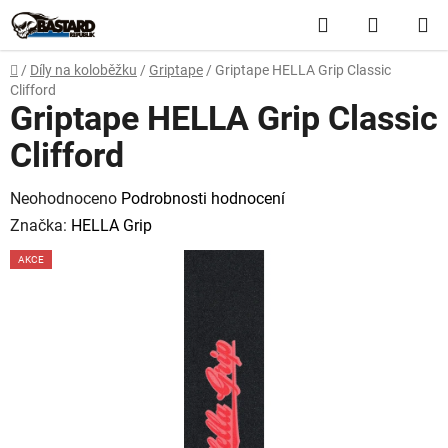
Přejít
Hledat
NÁKUP
na
obsah
KOŠÍK
Domů
/
Díly na koloběžku
/
Griptape
/
Griptape HELLA Grip Classic
Clifford
Griptape HELLA Grip Classic
Clifford
Průměrné
Neohodnoceno
Podrobnosti hodnocení
hodnocení
Značka:
HELLA Grip
produktu
AKCE
je
0,0
z
5
hvězdiček.