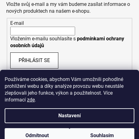
Vložte svůj e-mail a my vám budeme zasílat informace o
nových produktech na našem e-shopu.
E-mail
Vložením e-mailu souhlasíte s
podmínkami ochrany
osobních údajů
PŘIHLÁSIT SE
Používáme cookies, abychom Vám umožnili pohodlné
prohlížení webu a díky analýze provozu webu neustále
zlepšovali jeho funkce, výkon a použitelnost. Více
informací
zde
.
Nastavení
Vytvořil Shoptet
Odmítnout
Souhlasím
Copyright 2026
Bastard Republik
. Všechna práva