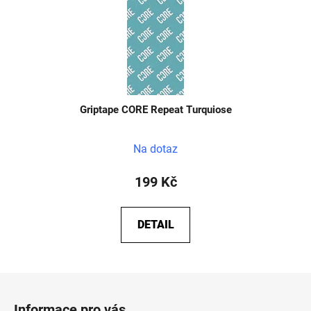
Griptape CORE Repeat Turquiose
Na dotaz
199 Kč
DETAIL
Z
á
Informace pro vás