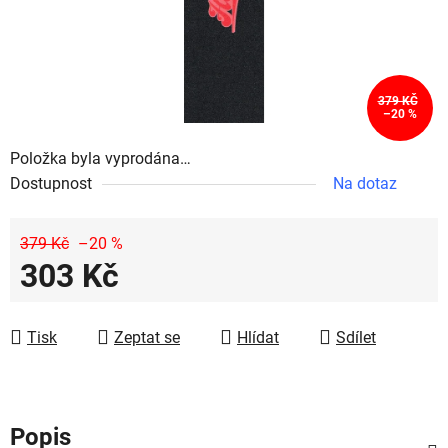
379 KČ
–20 %
Položka byla vyprodána…
Dostupnost
Na dotaz
379 Kč
–20 %
303 Kč
Měrná cena:
Tisk
Zeptat se
Hlídat
Sdílet
Popis