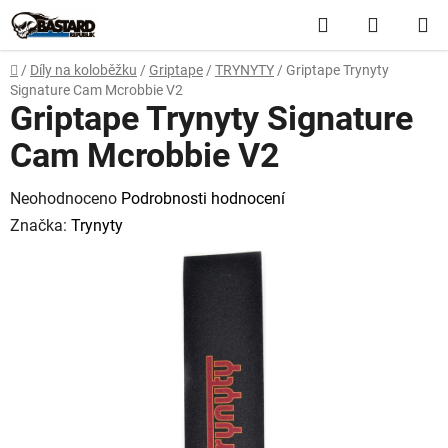
Přejít
Hledat
NÁKUP
na
obsah
KOŠÍK
Domů
/
Díly na koloběžku
/
Griptape
/
TRYNYTY
/
Griptape Trynyty
Signature Cam Mcrobbie V2
Griptape Trynyty Signature
Cam Mcrobbie V2
Průměrné
Neohodnoceno
Podrobnosti hodnocení
hodnocení
Značka:
Trynyty
produktu
je
0,0
z
5
hvězdiček.