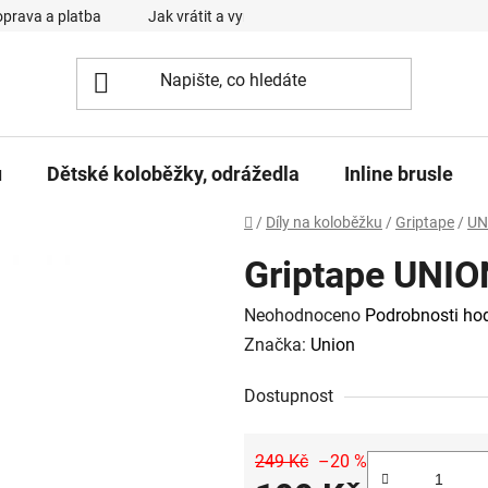
prava a platba
Jak vrátit a vyměnit zboží
Reklamační řád
u
Dětské koloběžky, odrážedla
Inline brusle
Domů
/
Díly na koloběžku
/
Griptape
/
UN
Griptape UNIO
Průměrné
Neohodnoceno
Podrobnosti ho
hodnocení
Značka:
Union
produktu
Dostupnost
je
0,0
z
249 Kč
–20 %