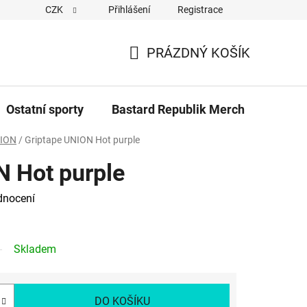
CZK
Přihlášení
Registrace
Cookies
Kontakty
Napiště nám
Novinky z Bastar
PRÁZDNÝ KOŠÍK
NÁKUPNÍ
KOŠÍK
Ostatní sporty
Bastard Republik Merch
Tričk
ION
/
Griptape UNION Hot purple
N Hot purple
dnocení
Skladem
DO KOŠÍKU