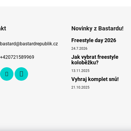
akt
Novinky z Bastardu!
Freestyle day 2026
bastard
@
bastardrepublik.cz
24.7.2026
Jak vybrat freestyle
+420721589969
koloběžku?
13.11.2025
Vyhraj komplet snů!
21.10.2025