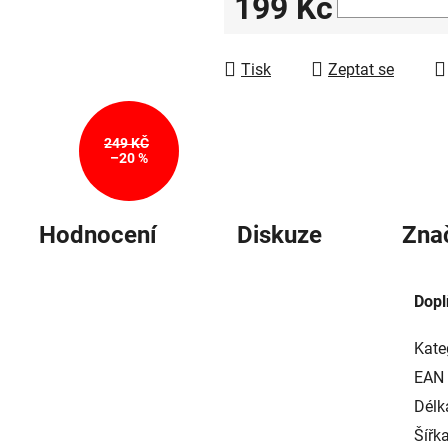
199 Kč
5
hvězdiček.
Měrná cena:
Tisk
Zeptat se
249 KČ
–20 %
Hodnocení
Diskuze
Zna
Dopl
Kate
EAN
Délk
Šířka