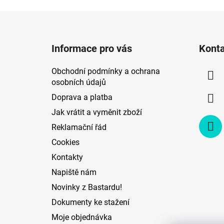
Z
á
Informace pro vás
Kont
p
a
Obchodní podmínky a ochrana
t
osobních údajů
í
Doprava a platba
Jak vrátit a vyměnit zboží
Reklamační řád
Cookies
Kontakty
Napiště nám
Novinky z Bastardu!
Dokumenty ke stažení
Moje objednávka