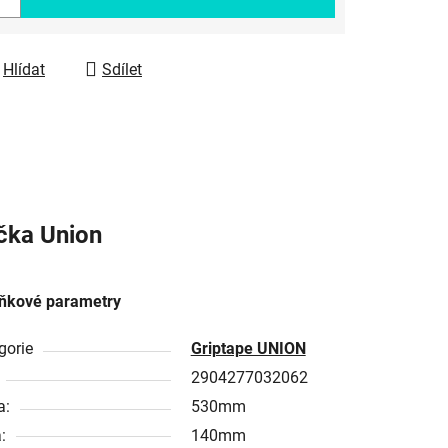
Hlídat
Sdílet
čka
Union
ňkové parametry
gorie
Griptape UNION
2904277032062
a:
530mm
:
140mm