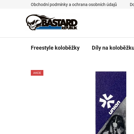
Přejít
Obchodní podmínky a ochrana osobních údajů
Do
na
obsah
Freestyle koloběžky
Díly na koloběžk
AKCE