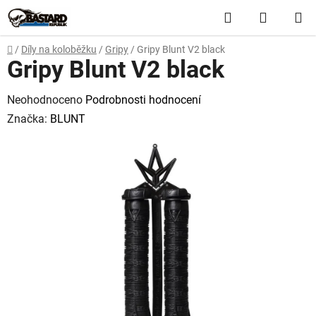
Přejít
Hledat
NÁKUP
na
obsah
KOŠÍK
Domů
/
Díly na koloběžku
/
Gripy
/
Gripy Blunt V2 black
Gripy Blunt V2 black
Průměrné
Neohodnoceno
Podrobnosti hodnocení
hodnocení
Značka:
BLUNT
produktu
je
0,0
z
5
hvězdiček.