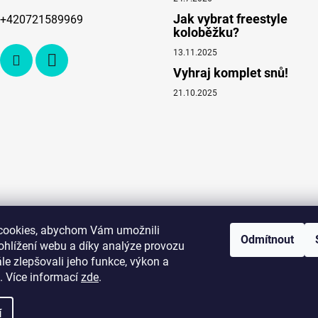
Jak vybrat freestyle
+420721589969
koloběžku?
13.11.2025
Vyhraj komplet snů!
21.10.2025
cookies, abychom Vám umožnili
Odmítnout
ohlížení webu a díky analýze provozu
e zlepšovali jeho funkce, výkon a
. Více informací
zde
.
í