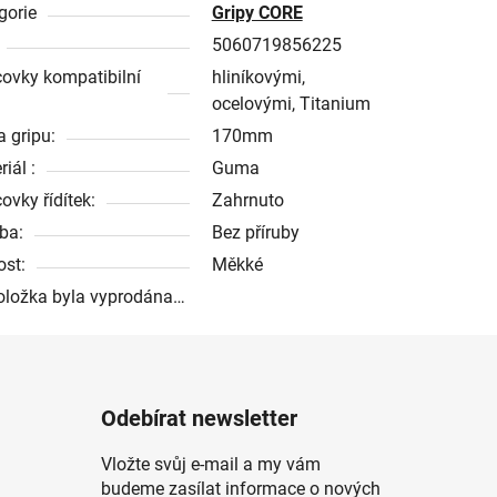
gorie
Gripy CORE
5060719856225
ovky kompatibilní
hliníkovými,
ocelovými, Titanium
a gripu:
170mm
iál :
Guma
ovky řídítek:
Zahrnuto
uba:
Bez příruby
ost:
Měkké
oložka byla vyprodána…
Odebírat newsletter
Vložte svůj e-mail a my vám
budeme zasílat informace o nových