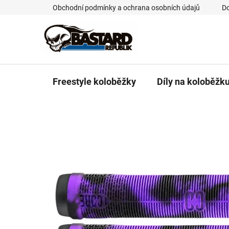
Přejít
Obchodní podmínky a ochrana osobních údajů
Do
na
obsah
Freestyle koloběžky
Díly na koloběžk