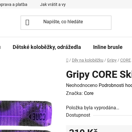
prava a platba
Jak vrátit a vyměnit zboží
Reklamační řád
u
Dětské koloběžky, odrážedla
Inline brusle
Domů
/
Díly na koloběžku
/
Gripy
/
CORE
Gripy CORE Sk
Průměrné
Neohodnoceno
Podrobnosti ho
hodnocení
Značka:
Core
produktu
Položka byla vyprodána…
je
Dostupnost
0,0
z