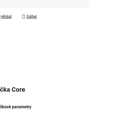
Hlídat
Sdílet
čka
Core
ňkové parametry