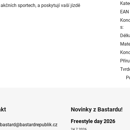
Kate
 akčních sportech, a poskytují vaší jízdě
EAN
Konc
s:
Délk
Mater
Konc
Přír
Tvrd
P
akt
Novinky z Bastardu!
Freestyle day 2026
bastard
@
bastardrepublik.cz
24.7.2026