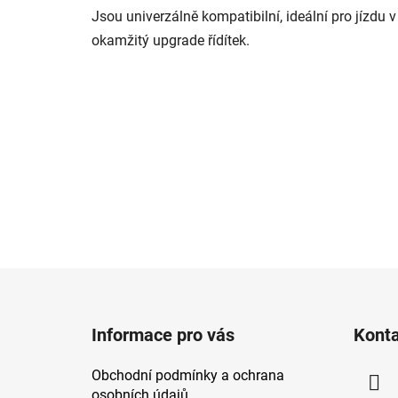
Jsou univerzálně kompatibilní, ideální pro jízdu v
okamžitý upgrade řídítek.
Z
á
Informace pro vás
Kont
p
a
Obchodní podmínky a ochrana
t
osobních údajů