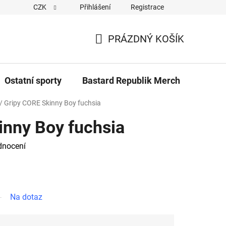
CZK
Přihlášení
Registrace
Cookies
Kontakty
Napiště nám
Novinky z Bastar
PRÁZDNÝ KOŠÍK
NÁKUPNÍ
KOŠÍK
Ostatní sporty
Bastard Republik Merch
Tričk
/
Gripy CORE Skinny Boy fuchsia
inny Boy fuchsia
dnocení
Na dotaz