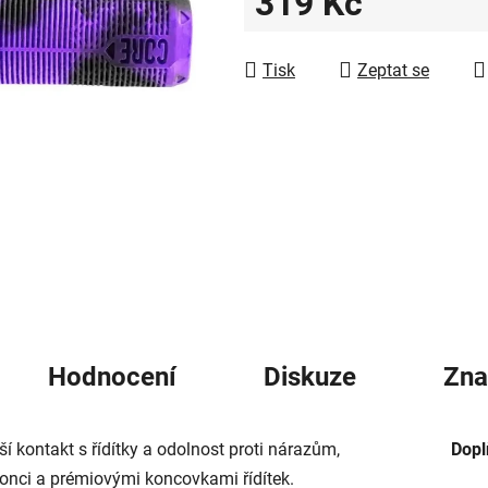
319 Kč
5
hvězdiček.
Měrná cena:
Tisk
Zeptat se
Hodnocení
Diskuze
Zna
í kontakt s řídítky a odolnost proti nárazům,
Dopl
nci a prémiovými koncovkami řídítek.