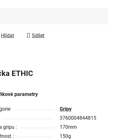
Hlídat
Sdílet
čka
ETHIC
ňkové parametry
gorie
Gripy
3760004844815
 gripu :
170mm
nost :
150g