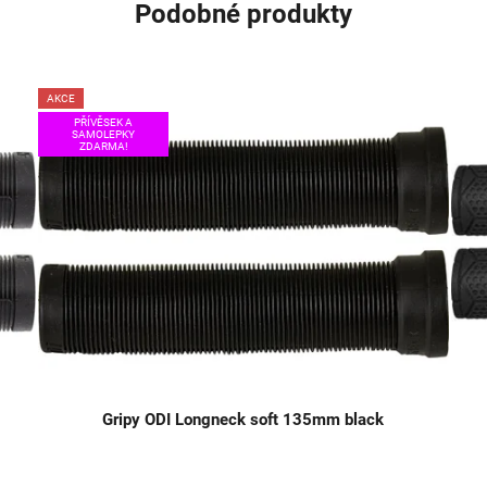
Podobné produkty
AKCE
PŘÍVĚSEK A
SAMOLEPKY
ZDARMA!
Gripy ODI Longneck soft 135mm black