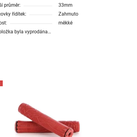
ší průměr:
33mm
ovky řídítek:
Zahrnuto
ost:
měkké
oložka byla vyprodána…
E