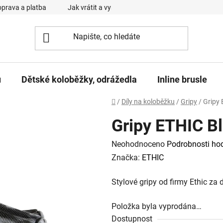
prava a platba
Jak vrátit a vyměnit zboží
Reklamační řád
u
Dětské koloběžky, odrážedla
Inline brusle
Domů
/
Díly na koloběžku
/
Gripy
/
Gripy 
Gripy ETHIC B
Průměrné
Neohodnoceno
Podrobnosti ho
hodnocení
Značka:
ETHIC
produktu
Stylové gripy od firmy Ethic z
je
0,0
Položka byla vyprodána…
z
Dostupnost