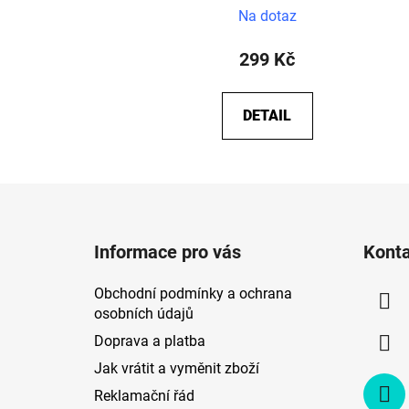
Průměrné
Na dotaz
hodnocení
produktu
299 Kč
je
5,0
DETAIL
z
5
hvězdiček.
Z
á
Informace pro vás
Kont
p
a
Obchodní podmínky a ochrana
t
osobních údajů
í
Doprava a platba
Jak vrátit a vyměnit zboží
Reklamační řád