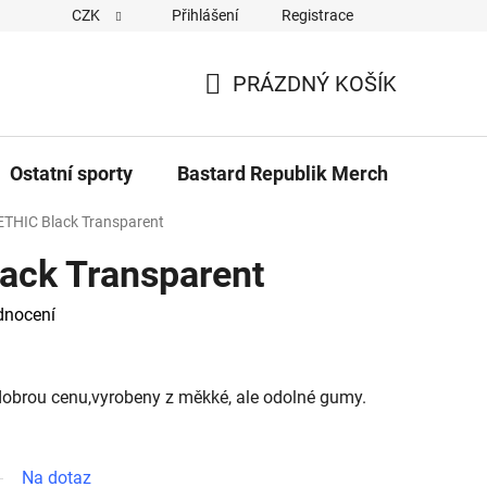
CZK
Přihlášení
Registrace
Cookies
Kontakty
Napiště nám
Novinky z Bastar
PRÁZDNÝ KOŠÍK
NÁKUPNÍ
KOŠÍK
Ostatní sporty
Bastard Republik Merch
Tričk
ETHIC Black Transparent
lack Transparent
dnocení
a dobrou cenu,vyrobeny z měkké, ale odolné gumy.
Na dotaz