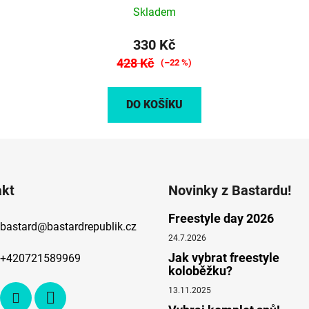
Skladem
330 Kč
428 Kč
(–22 %)
DO KOŠÍKU
akt
Novinky z Bastardu!
Freestyle day 2026
bastard
@
bastardrepublik.cz
24.7.2026
Jak vybrat freestyle
+420721589969
koloběžku?
13.11.2025