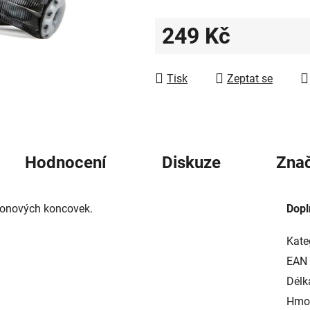
5
hvězdiček.
249 Kč
Měrná cena:
Tisk
Zeptat se
Hodnocení
Diskuze
Zna
ikonových koncovek.
Dopl
Kate
EAN
Délka
Hmot