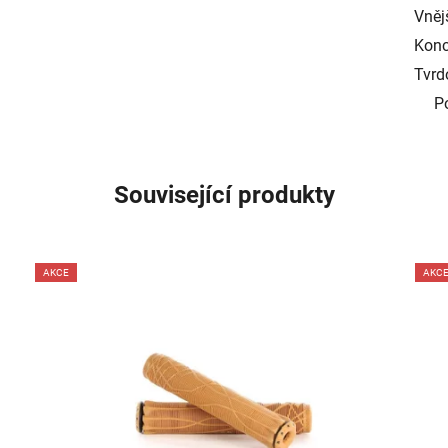
Vněj
Konc
Tvrd
P
Související produkty
AKCE
AKC